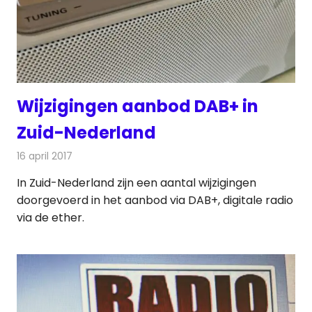
Wijzigingen aanbod DAB+ in
Zuid-Nederland
16 april 2017
Redactie
Nieuws
,
Radionieuws
In Zuid-Nederland zijn een aantal wijzigingen
doorgevoerd in het aanbod via DAB+, digitale radio
via de ether.