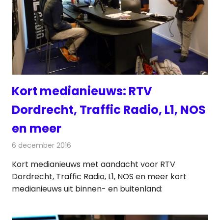
Kort medianieuws: RTV
Dordrecht, Traffic Radio, L1, NOS
en meer
6 december 2016
Redactie
Andere media over de media
,
Nieuws
Kort medianieuws met aandacht voor RTV
Dordrecht, Traffic Radio, L1, NOS en meer kort
medianieuws uit binnen- en buitenland: