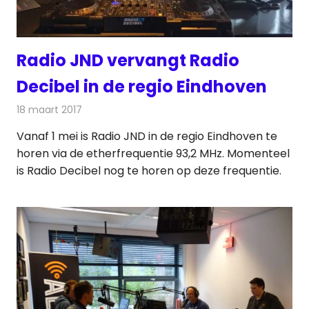
Radio JND vervangt Radio
Decibel in de regio Eindhoven
18 maart 2017
Redactie
Nieuws
,
Radionieuws
Vanaf 1 mei is Radio JND in de regio Eindhoven te
horen via de etherfrequentie 93,2 MHz. Momenteel
is Radio Decibel nog te horen op deze frequentie.