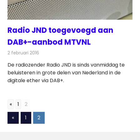
Radio JND toegevoegd aan
DAB+-aanbod MTVNL
2 februari 2016
Redactie
Nieuws
,
Radionieuws
De radiozender Radio JND is sinds vanmiddag te
beluisteren in grote delen van Nederland in de
digitale ether via DAB+.
«
1
2
Berichten
Vorige
«
1
2
berichten
paginering