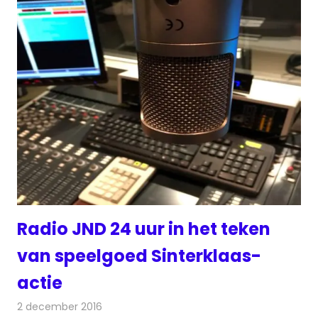
Radio JND 24 uur in het teken
van speelgoed Sinterklaas-
actie
2 december 2016
Redactie
Nieuws
,
Radionieuws