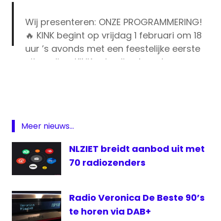
Wij presenteren: ONZE PROGRAMMERING!
🔥 KINK begint op vrijdag 1 februari om 18
uur ’s avonds met een feestelijke eerste
uitzending. KINK zal online te ontvangen
DAB
zijn en via DAB+, de digitale opvolger van
digitale
FM, gratis te ontvangen met een
radio
daarvoor geschikt radiotoestel. 📻
#KINK
Kink
pic.twitter.com/a9OGjmQV34
Michiel
Meer nieuws...
Veenstra
— KINK (@KINKpuntnl)
January 17, 2019
NLZIET breidt aanbod uit met
programmering
70 radiozenders
Radio
Radio Veronica De Beste 90’s
te horen via DAB+