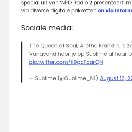
special uit van ‘NPO Radio 2 presenteert’ me
via diverse digitale pakketten
en via Intern
Sociale media:
The Queen of Soul, Aretha Franklin, is zo
Vanavond hoor je op Sublime al haar o
pic.twitter.com/K9gcFcarQN
— Sublime (@Sublime_NL)
August 16, 2
Aretha
Franklin
Queen
of Soul
Soul