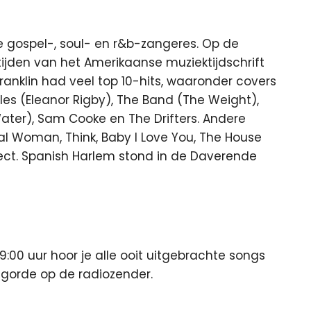
e gospel-, soul- en r&b-zangeres. Op de
 tijden van het Amerikaanse muziektijdschrift
 Franklin had veel top 10-hits, waaronder covers
s (Eleanor Rigby), The Band (The Weight),
ater), Sam Cooke en The Drifters. Andere
ral Woman, Think, Baby I Love You, The House
espect. Spanish Harlem stond in de Daverende
00 uur hoor je alle ooit uitgebrachte songs
lgorde op de radiozender.