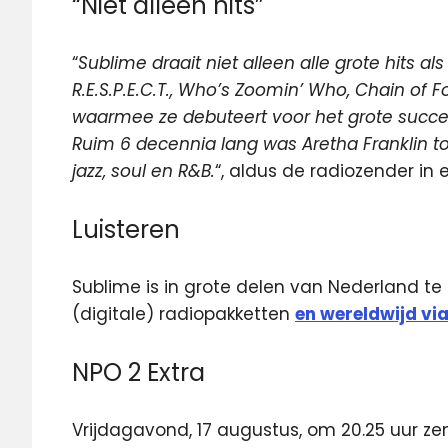
“Niet alleen hits”
“
Sublime draait niet alleen alle grote hits a
R.E.S.P.E.C.T., Who’s Zoomin’ Who, Chain of F
waarmee ze debuteert voor het grote succes. 
Ruim 6 decennia lang was Aretha Franklin t
jazz, soul en R&B.
“, aldus de radiozender in 
Luisteren
Sublime is in grote delen van Nederland te b
(digitale) radiopakketten
en wereldwijd via
NPO 2 Extra
Vrijdagavond, 17 augustus, om 20.25 uur z