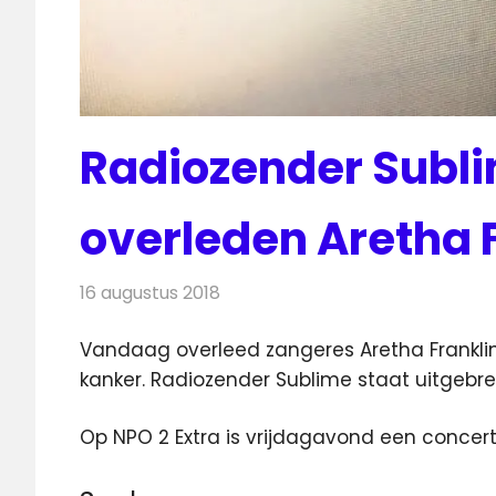
Radiozender Subl
overleden Aretha 
16 augustus 2018
Redactie
Radionieuws
Vandaag overleed zangeres Aretha Franklin
kanker. Radiozender Sublime staat uitgebreid 
Op NPO 2 Extra is vrijdagavond een concert