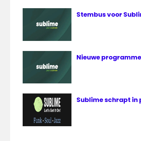
Stembus voor Subli
Nieuwe programmer
Sublime schrapt i