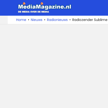
MediaMa
De
Ga
Home
Nieuws
Radionieuws
Radiozender Sublime 
media
naar
over
de
de
inhoud
media