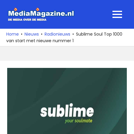
Ga
naar
MediaMagaz
MENU
de
De
inhoud
media
Home
Nieuws
Radionieuws
Sublime Soul Top 1000
over
van start met nieuwe nummer 1
de
media