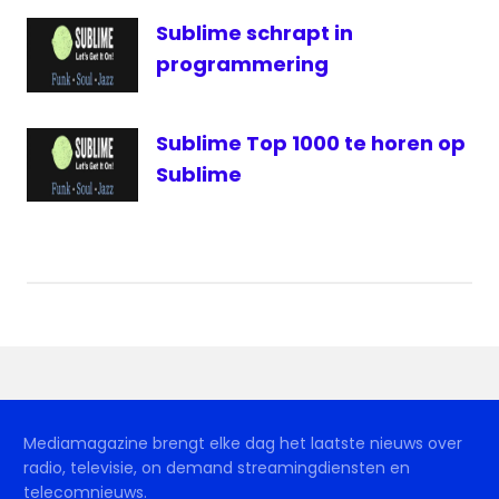
Sublime schrapt in
programmering
Sublime Top 1000 te horen op
Sublime
Mediamagazine brengt elke dag het laatste nieuws over
radio, televisie, on demand streamingdiensten en
telecomnieuws.