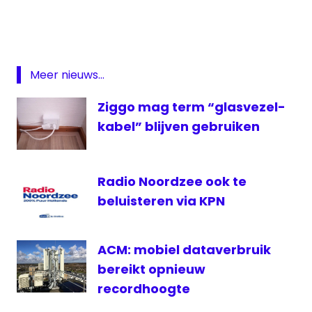
tv
KPN
Meiden
van
Meer nieuws...
Holland
omroep
Ziggo mag term “glasvezel-
regionale
kabel” blijven gebruiken
omroep
regionale
televisie
Radio Noordzee ook te
Secret
beluisteren via KPN
Circle
zender
ACM: mobiel dataverbruik
bereikt opnieuw
recordhoogte