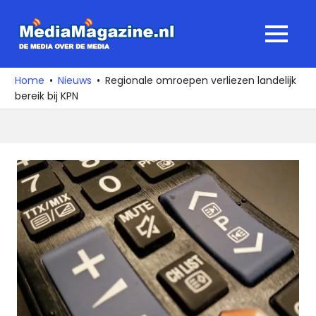
Ga
naar
MediaMagaz
MENU
de
De
inhoud
media
Home
Nieuws
Regionale omroepen verliezen landelijk
over
bereik bij KPN
de
media