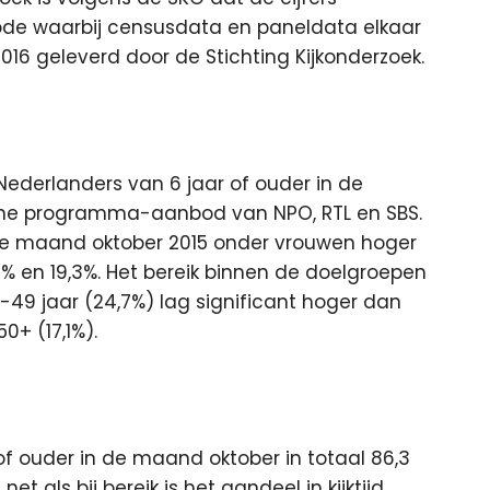
de waarbij censusdata en paneldata elkaar
2016 geleverd door de Stichting Kijkonderzoek.
le Nederlanders van 6 jaar of ouder in de
nline programma-aanbod van NPO, RTL en SBS.
 de maand oktober 2015 onder vrouwen hoger
% en 19,3%. Het bereik binnen de doelgroepen
5-49 jaar (24,7%) lag significant hoger dan
0+ (17,1%).
of ouder in de maand oktober in totaal 86,3
t als bij bereik is het aandeel in kijktijd