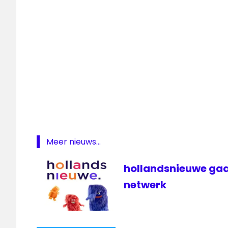
Stichting
Kijkonderzoek
televisie
Meer nieuws...
hollandsnieuwe gaa
netwerk