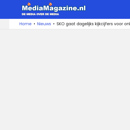
MediaMa
De
Ga
Home
Nieuws
SKO gaat dagelijks kijkcijfers voor 
media
naar
over
de
de
inhoud
media