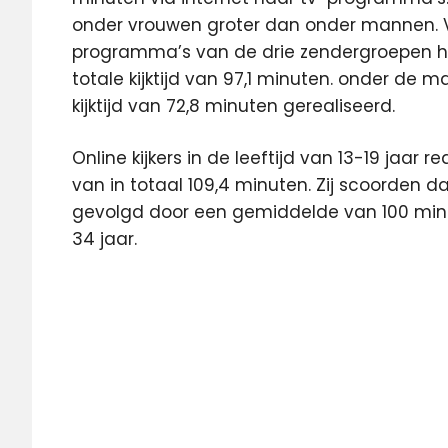
onder vrouwen groter dan onder mannen. V
programma’s van de drie zendergroepen 
totale kijktijd van 97,1 minuten. onder de m
kijktijd van 72,8 minuten gerealiseerd.
Online kijkers in de leeftijd van 13-19 jaar 
van in totaal 109,4 minuten. Zij scoorden d
gevolgd door een gemiddelde van 100 minute
34 jaar.
kijkcijfers
NPO
online
rtl
SBS
SKO