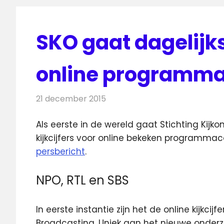
SKO gaat dagelijks
online programma
21 december 2015
Redactie
Nieuws
,
Televisienieuws
Als eerste in de wereld gaat Stichting Kijko
kijkcijfers voor online bekeken programmac
persbericht
.
NPO, RTL en SBS
In eerste instantie zijn het de online kijkci
Broadcasting. Uniek aan het nieuwe onderzo