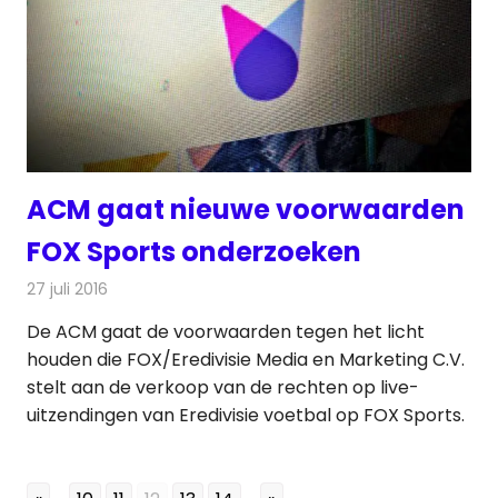
ACM gaat nieuwe voorwaarden
FOX Sports onderzoeken
27 juli 2016
Redactie
Kabelzaken
,
Nieuws
,
Televisienieuws
De ACM gaat de voorwaarden tegen het licht
houden die FOX/Eredivisie Media en Marketing C.V.
stelt aan de verkoop van de rechten op live-
uitzendingen van Eredivisie voetbal op FOX Sports.