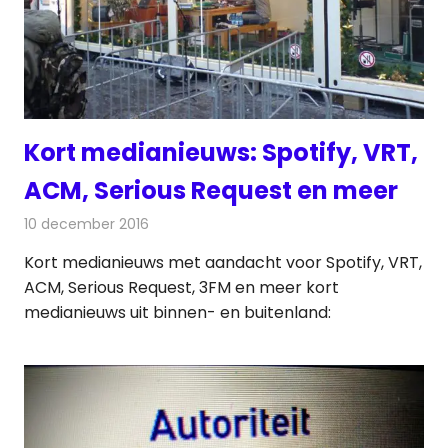
Kort medianieuws: Spotify, VRT,
ACM, Serious Request en meer
10 december 2016
Redactie
Andere media over de media
,
Nieuws
Kort medianieuws met aandacht voor Spotify, VRT,
ACM, Serious Request, 3FM en meer kort
medianieuws uit binnen- en buitenland: