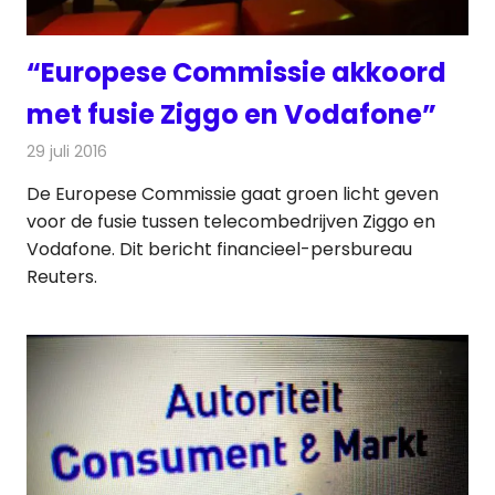
“Europese Commissie akkoord
met fusie Ziggo en Vodafone”
29 juli 2016
Redactie
Kabelzaken
,
Nieuws
,
Telecom
,
Televisienieuws
De Europese Commissie gaat groen licht geven
voor de fusie tussen telecombedrijven Ziggo en
Vodafone. Dit bericht financieel-persbureau
Reuters.