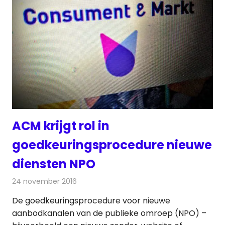
ACM krijgt rol in
goedkeuringsprocedure nieuwe
diensten NPO
24 november 2016
Redactie
Nieuws
,
Radionieuws
,
Televisienieuws
De goedkeuringsprocedure voor nieuwe
aanbodkanalen van de publieke omroep (NPO) –