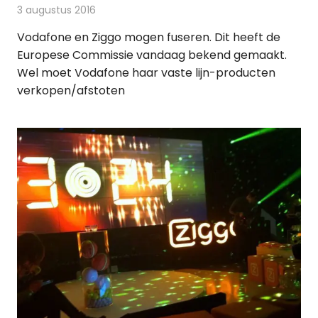
3 augustus 2016
Redactie
Kabelzaken
,
Nieuws
,
Televisienieuws
Vodafone en Ziggo mogen fuseren. Dit heeft de
Europese Commissie vandaag bekend gemaakt.
Wel moet Vodafone haar vaste lijn-producten
verkopen/afstoten