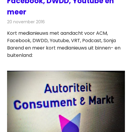
Facebook, DWDD, Youtube en
meer
20 november 2016
Redactie
Andere media over de media
,
Nieuws
Kort medianieuws met aandacht voor ACM,
Facebook, DWDD, Youtube, VRT, Podcast, Sonja
Barend en meer kort medianieuws uit binnen- en
buitenland: