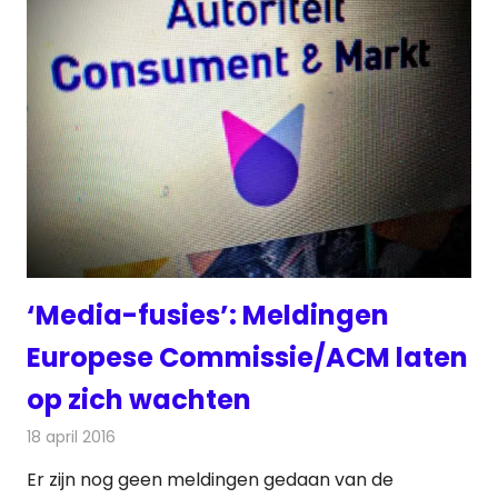
‘Media-fusies’: Meldingen
Europese Commissie/ACM laten
op zich wachten
18 april 2016
Redactie
Nieuws
,
Radionieuws
,
Telecom
,
Televisienieuws
Er zijn nog geen meldingen gedaan van de