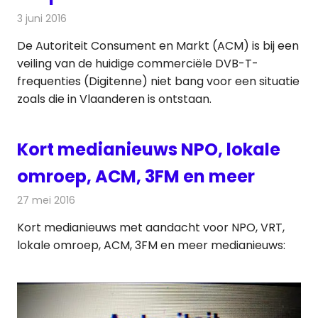
3 juni 2016
Redactie
Nieuws
,
Televisienieuws
De Autoriteit Consument en Markt (ACM) is bij een
veiling van de huidige commerciële DVB-T-
frequenties (Digitenne) niet bang voor een situatie
zoals die in Vlaanderen is ontstaan.
Kort medianieuws NPO, lokale
omroep, ACM, 3FM en meer
27 mei 2016
Redactie
Andere media over de media
,
Nieuws
Kort medianieuws met aandacht voor NPO, VRT,
lokale omroep, ACM, 3FM en meer medianieuws: