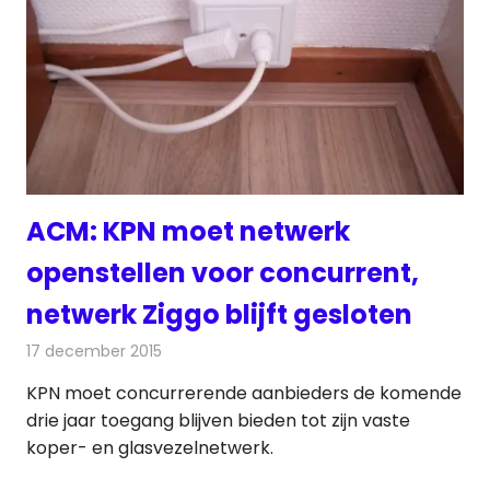
ACM: KPN moet netwerk
openstellen voor concurrent,
netwerk Ziggo blijft gesloten
17 december 2015
Redactie
Kabelzaken
,
Nieuws
,
Telecom
KPN moet concurrerende aanbieders de komende
drie jaar toegang blijven bieden tot zijn vaste
koper- en glasvezelnetwerk.