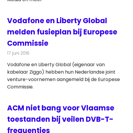
Vodafone en Liberty Global
melden fusieplan bij Europese
Commissie
17 juni 2016
Redactie
Kabelzaken
,
Nieuws
,
Televisienieuws
Vodafone en Liberty Global (eigenaar van
kabelaar Ziggo) hebben hun Nederlandse joint
venture-voornemen aangemeld bij de Europese
Commissie.
ACM niet bang voor Vlaamse
toestanden bij veilen DVB-T-
frequenties