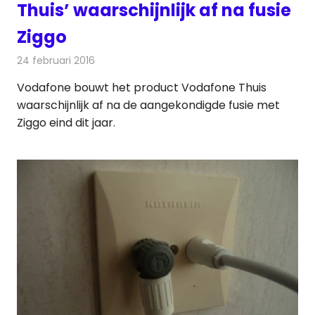
Thuis’ waarschijnlijk af na fusie
Ziggo
24 februari 2016
Redactie
Telecom
,
Televisienieuws
Vodafone bouwt het product Vodafone Thuis
waarschijnlijk af na de aangekondigde fusie met
Ziggo eind dit jaar.