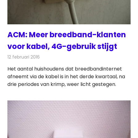
ACM: Meer breedband-klanten
voor kabel, 4G-gebruik stijgt
12 februari 2016
Redactie
Internet
,
Nieuws
,
Telecom
,
Televisienieuws
Het aantal huishoudens dat breedbandinternet
afneemt via de kabel is in het derde kwartaal, na
drie periodes van krimp, weer licht gestegen.