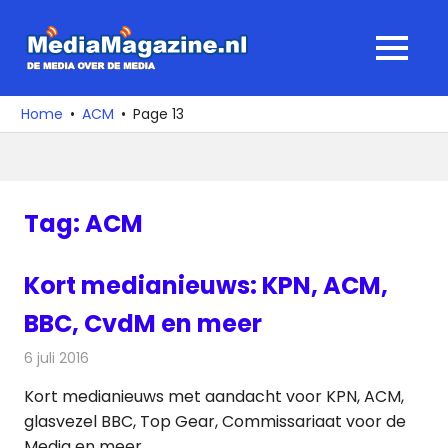
Ga
naar
MediaMagaz
MENU
de
De
inhoud
media
Home
ACM
Page 13
over
de
media
Tag:
ACM
Kort medianieuws: KPN, ACM,
BBC, CvdM en meer
6 juli 2016
Redactie
Andere media over de media
,
Nieuws
Kort medianieuws met aandacht voor KPN, ACM,
glasvezel BBC, Top Gear, Commissariaat voor de
Media en meer