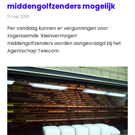
middengolfzenders mogelijk
11 mei 2016
Redactie
Nieuws
,
Radionieuws
Per vandaag kunnen er vergunningen voor
zogenaamde ‘kleinvermogen’
middengolfzenders worden aangevraagd bij het
Agentschap Telecom.