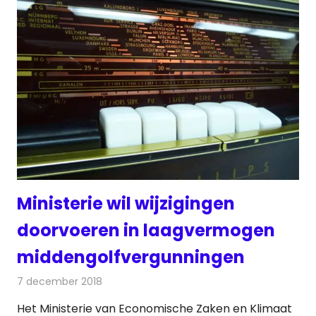
Ministerie wil wijzigingen
doorvoeren in laagvermogen
middengolfvergunningen
7 december 2018
Redactie
Radionieuws
Het Ministerie van Economische Zaken en Klimaat