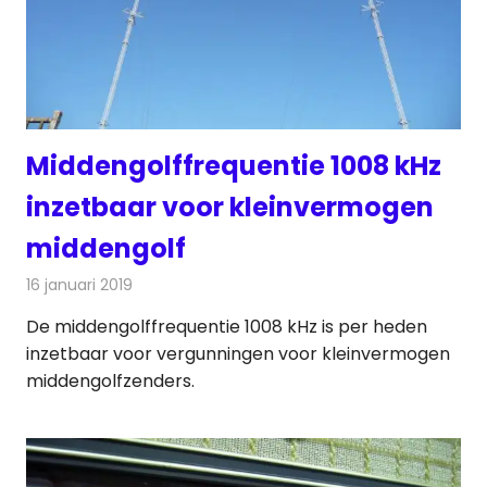
Middengolffrequentie 1008 kHz
inzetbaar voor kleinvermogen
middengolf
16 januari 2019
Redactie
Radionieuws
De middengolffrequentie 1008 kHz is per heden
inzetbaar voor vergunningen voor kleinvermogen
middengolfzenders.