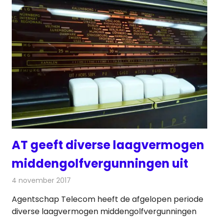
AT geeft diverse laagvermogen
middengolfvergunningen uit
4 november 2017
Redactie
Nieuws
,
Radionieuws
Agentschap Telecom heeft de afgelopen periode
diverse laagvermogen middengolfvergunningen