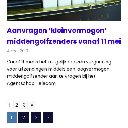
Aanvragen ‘kleinvermogen’
middengolfzenders vanaf 11 mei
4 mei 2016
Redactie
Nieuws
,
Radionieuws
Vanaf 11 mei is het mogelijk om een vergunning
voor uitzendingen middels een laagvermogen
middengolfzender aan te vragen bij het
Agentschap Telecom.
1
2
3
»
Berichten
Volgende
1
2
3
»
berichten
paginering