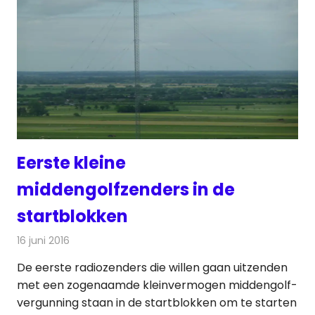
Eerste kleine
middengolfzenders in de
startblokken
16 juni 2016
Redactie
Nieuws
,
Radionieuws
De eerste radiozenders die willen gaan uitzenden
met een zogenaamde kleinvermogen middengolf-
vergunning staan in de startblokken om te starten