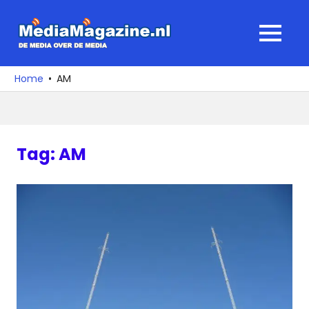
Ga
naar
MediaMagaz
MENU
de
De
inhoud
media
Home
AM
over
de
media
Tag:
AM