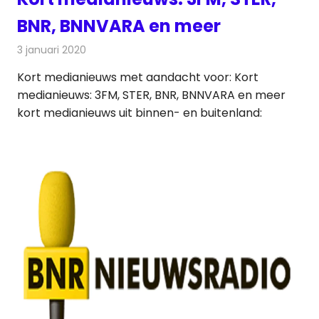
BNR, BNNVARA en meer
3 januari 2020
Redactie
Andere media over de media
Kort medianieuws met aandacht voor: Kort
medianieuws: 3FM, STER, BNR, BNNVARA en meer
kort medianieuws uit binnen- en buitenland: