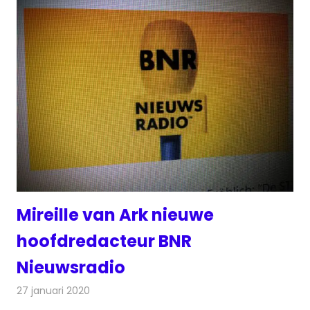
Mireille van Ark nieuwe
hoofdredacteur BNR
Nieuwsradio
27 januari 2020
Redactie
Radionieuws