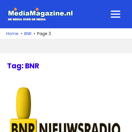
Ga
naar
MediaMagaz
MENU
de
De
inhoud
media
Home
BNR
Page 3
over
de
media
Tag:
BNR