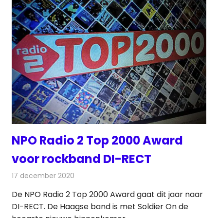
NPO Radio 2 Top 2000 Award
voor rockband DI-RECT
17 december 2020
Redactie
Radionieuws
De NPO Radio 2 Top 2000 Award gaat dit jaar naar
DI-RECT. De Haagse band is met Soldier On de