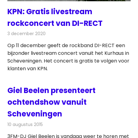
KPN: Gratis livestream
rockconcert van DI-RECT
3 december 2020
Redactie
Televisienieuws
Op 11 december geeft de rockband DI-RECT een
bijzonder livestream concert vanuit het Kurhaus in
Scheveningen. Het concert is gratis te volgen voor
klanten van KPN.
Giel Beelen presenteert
ochtendshow vanuit
Scheveningen
10 augustus 2015
Redactie
Nieuws
,
Radionieuws
3FM-DJ Giel Beelen is vandaag weer te horen met