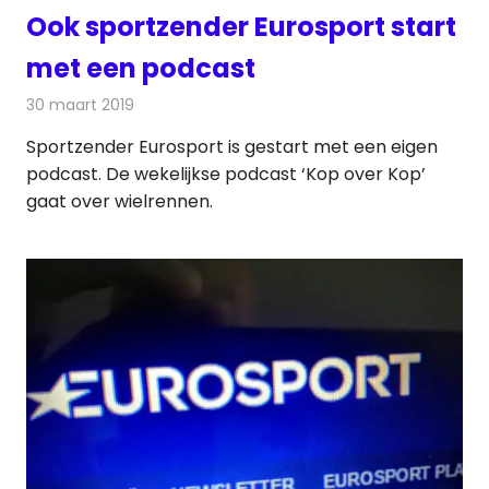
Ook sportzender Eurosport start
met een podcast
30 maart 2019
Redactie
Radionieuws
Sportzender Eurosport is gestart met een eigen
podcast. De wekelijkse podcast ‘Kop over Kop’
gaat over wielrennen.