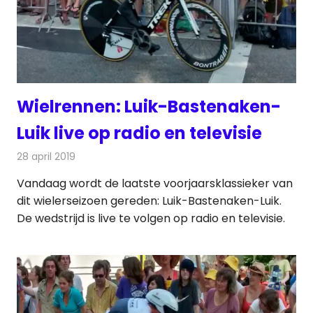
Wielrennen: Luik-Bastenaken-
Luik live op radio en televisie
28 april 2019
Redactie
Televisienieuws
Vandaag wordt de laatste voorjaarsklassieker van
dit wielerseizoen gereden: Luik-Bastenaken-Luik.
De wedstrijd is live te volgen op radio en televisie.