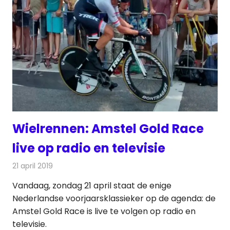
Wielrennen: Amstel Gold Race
live op radio en televisie
21 april 2019
Redactie
Televisienieuws
Vandaag, zondag 21 april staat de enige
Nederlandse voorjaarsklassieker op de agenda: de
Amstel Gold Race is live te volgen op radio en
televisie.