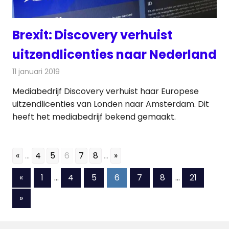
Brexit: Discovery verhuist
uitzendlicenties naar Nederland
11 januari 2019
Redactie
Televisienieuws
Mediabedrijf Discovery verhuist haar Europese
uitzendlicenties van Londen naar Amsterdam. Dit
heeft het mediabedrijf bekend gemaakt.
«
...
4
5
6
7
8
...
»
Berichten
Vorige
«
1
…
4
5
6
7
8
…
21
berichten
paginering
Volgende
»
berichten