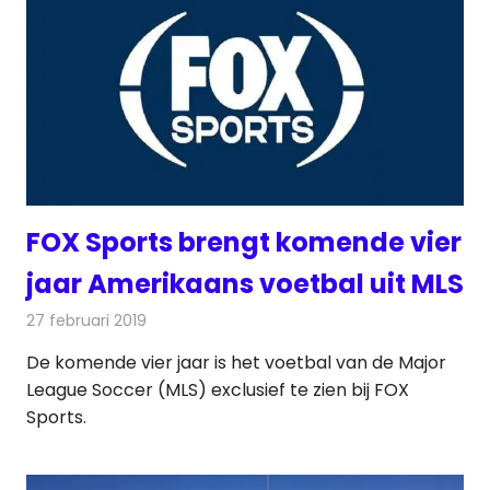
FOX Sports brengt komende vier
jaar Amerikaans voetbal uit MLS
27 februari 2019
Redactie
Televisienieuws
De komende vier jaar is het voetbal van de Major
League Soccer (MLS) exclusief te zien bij FOX
Sports.