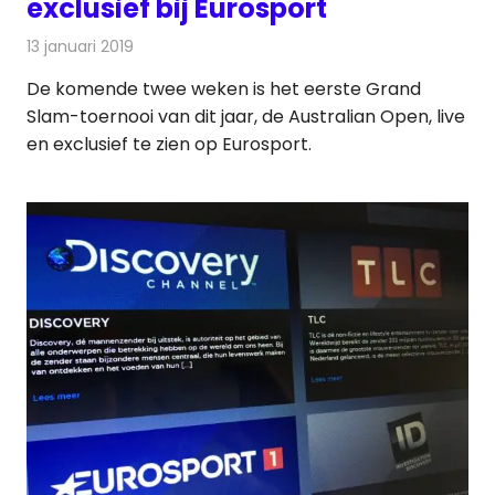
exclusief bij Eurosport
13 januari 2019
Redactie
Televisienieuws
De komende twee weken is het eerste Grand
Slam-toernooi van dit jaar, de Australian Open, live
en exclusief te zien op Eurosport.