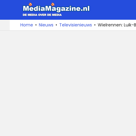
MediaMa
De
Ga
Home
Nieuws
Televisienieuws
Wielrennen: Luik-B
media
naar
over
de
de
inhoud
media