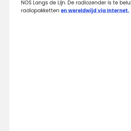
NOS Langs de Lijn. De radiozender is te belu
radiopakketten
en wereldwijd via Internet.
Eurosport
Langs
de
Lijn
Luik-
Bastenaken-
Luik
Luik-
Bastenaken-
Luik live
NOS
NPO
1
radio