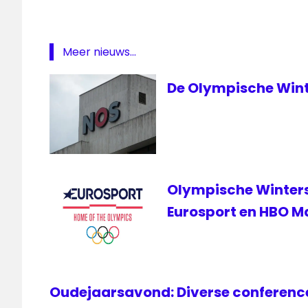
1
Sporza
VRT
Meer nieuws...
wielrennen
De Olympische Wint
Olympische Wintersp
Eurosport en HBO M
Oudejaarsavond: Diverse conference