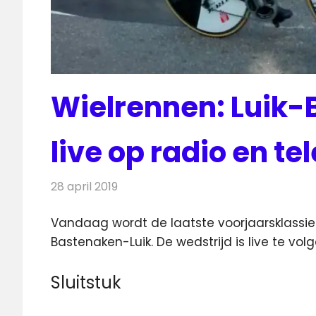
Wielrennen: Luik
live op radio en te
28 april 2019
Redactie
Televisienieuws
Vandaag wordt de laatste voorjaarsklassiek
Bastenaken-Luik. De wedstrijd is live te volg
Sluitstuk