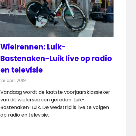
Wielrennen: Luik-
Bastenaken-Luik live op radio
en televisie
28 april 2019
Redactie
Televisienieuws
Vandaag wordt de laatste voorjaarsklassieker
van dit wielerseizoen gereden: Luik-
Bastenaken-Luik. De wedstrijd is live te volgen
op radio en televisie.