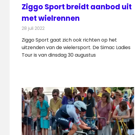
Ziggo Sport breidt aanbod uit
met wielrennen
28 juli 2022
Redactie
Televisienieuws
Ziggo Sport gaat zich ook richten op het
uitzenden van de wielersport. De Simac Ladies
Tour is van dinsdag 30 augustus