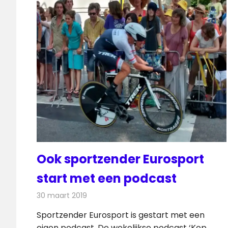
Ook sportzender Eurosport
start met een podcast
30 maart 2019
Redactie
Radionieuws
Sportzender Eurosport is gestart met een
eigen podcast. De wekelijkse podcast ‘Kop