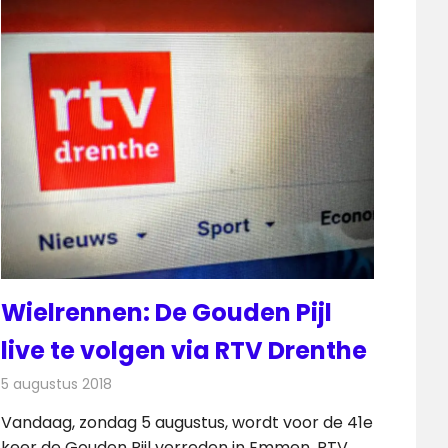
Wielrennen: De Gouden Pijl
live te volgen via RTV Drenthe
5 augustus 2018
Redactie
Televisienieuws
Vandaag, zondag 5 augustus, wordt voor de 41e
keer de Gouden Pijl verreden in Emmen. RTV