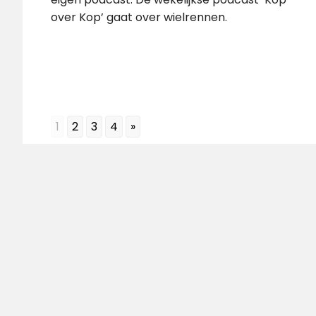
over Kop’ gaat over wielrennen.
1
2
3
4
»