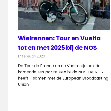
Wielrennen: Tour en Vuelta
tot en met 2025 bij de NOS
17 februari 2020
Redactie
Televisienieuws
De Tour de France en de Vuelta zijn ook de
komende zes jaar te zien bij de NOS. De NOS
heeft – samen met de European Broadcasting
Union