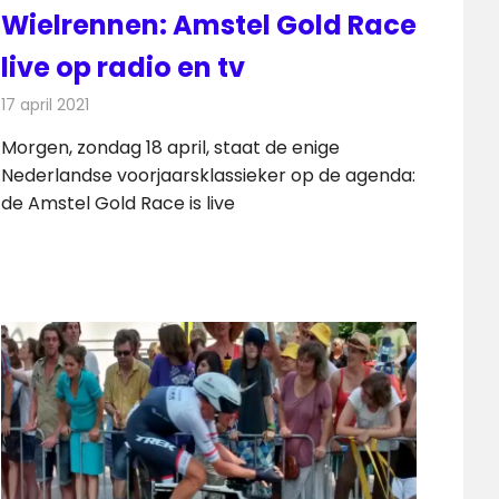
Wielrennen: Amstel Gold Race
live op radio en tv
17 april 2021
Redactie
Televisienieuws
Morgen, zondag 18 april, staat de enige
Nederlandse voorjaarsklassieker op de agenda:
de Amstel Gold Race is live