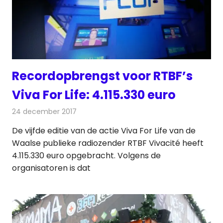
Recordopbrengst voor RTBF’s
Viva For Life: 4.115.330 euro
24 december 2017
Redactie
Nieuws
,
Radionieuws
De vijfde editie van de actie Viva For Life van de
Waalse publieke radiozender RTBF Vivacité heeft
4.115.330 euro opgebracht. Volgens de
organisatoren is dat