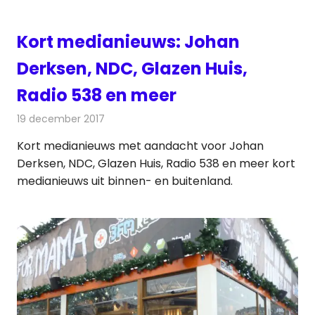
Kort medianieuws: Johan
Derksen, NDC, Glazen Huis,
Radio 538 en meer
19 december 2017
Redactie
Andere media over de media
,
Nieuws
Kort medianieuws met aandacht voor Johan
Derksen, NDC, Glazen Huis, Radio 538 en meer kort
medianieuws uit binnen- en buitenland.