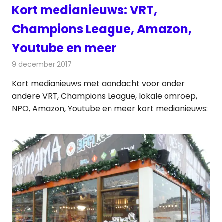
Kort medianieuws: VRT,
Champions League, Amazon,
Youtube en meer
9 december 2017
Redactie
Andere media over de media
,
Nieuws
Kort medianieuws met aandacht voor onder
andere VRT, Champions League, lokale omroep,
NPO, Amazon, Youtube en meer kort medianieuws: