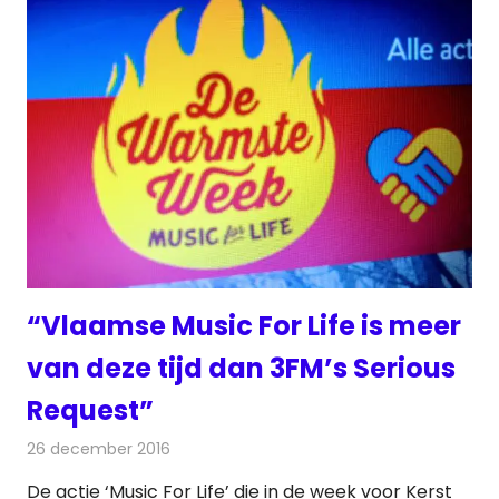
“Vlaamse Music For Life is meer
van deze tijd dan 3FM’s Serious
Request”
26 december 2016
Redactie
Nieuws
,
Radionieuws
De actie ‘Music For Life’ die in de week voor Kerst