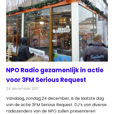
NPO Radio gezamenlijk in actie
voor 3FM Serious Request
24 december 2017
Redactie
Nieuws
,
Radionieuws
Vandaag, zondag 24 december, is de laatste dag
van de actie 3FM Serious Request. DJ’s van diverse
radiozenders van de NPO zullen presenteren