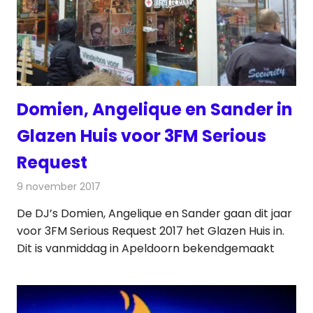
Domien, Angelique en Sander in
Glazen Huis voor 3FM Serious
Request
9 november 2017
Redactie
Nieuws
,
Radionieuws
De DJ’s Domien, Angelique en Sander gaan dit jaar
voor 3FM Serious Request 2017 het Glazen Huis in.
Dit is vanmiddag in Apeldoorn bekendgemaakt