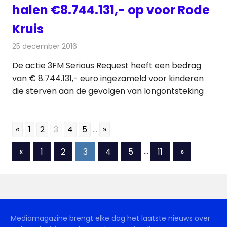
halen €8.744.131,- op voor Rode
Kruis
25 december 2016
Redactie
Nieuws
,
Radionieuws
De actie 3FM Serious Request heeft een bedrag
van € 8.744.131,- euro ingezameld voor kinderen
die sterven aan de gevolgen van longontsteking
«
1
2
3
4
5
...
»
Berichten
Vorige
Volgende
«
1
2
3
4
5
…
11
»
berichten
berichten
paginering
Mediamagazine brengt elke dag het laatste nieuws over