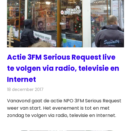
Actie 3FM Serious Request live
te volgen via radio, televisie en
Internet
18 december 2017
Redactie
Nieuws
,
Televisienieuws
Vanavond gaat de actie NPO 3FM Serious Request
weer van start. Het evenement is tot en met
zondag te volgen via radio, televisie en Internet.