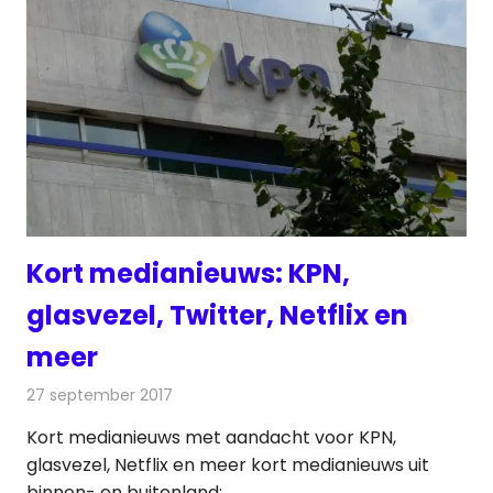
Kort medianieuws: KPN,
glasvezel, Twitter, Netflix en
meer
27 september 2017
Redactie
Andere media over de media
,
Nieuws
Kort medianieuws met aandacht voor KPN,
glasvezel, Netflix en meer kort medianieuws uit
binnen- en buitenland: