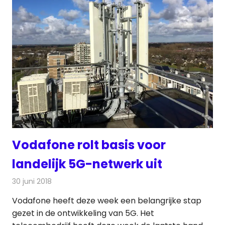
Vodafone rolt basis voor
landelijk 5G-netwerk uit
30 juni 2018
Redactie
Telecom
Vodafone heeft deze week een belangrijke stap
gezet in de ontwikkeling van 5G. Het