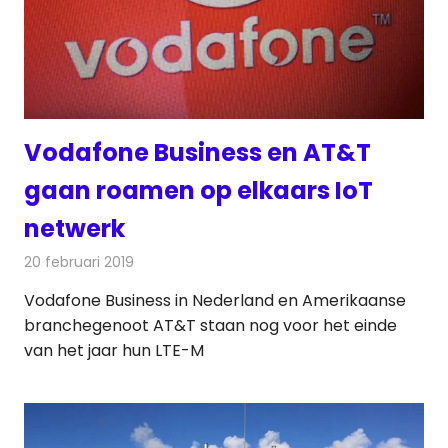
Vodafone Business en AT&T
gaan roamen op elkaars IoT
netwerk
20 februari 2019
Redactie
Telecom
Vodafone Business in Nederland en Amerikaanse
branchegenoot AT&T staan nog voor het einde
van het jaar hun LTE-M