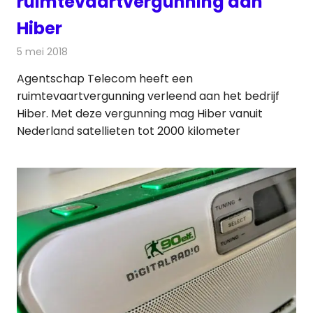
ruimtevaartvergunning aan
Hiber
5 mei 2018
Redactie
Telecom
Agentschap Telecom heeft een
ruimtevaartvergunning verleend aan het bedrijf
Hiber. Met deze vergunning mag Hiber vanuit
Nederland satellieten tot 2000 kilometer