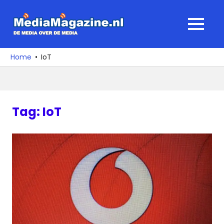
Ga
naar
MediaMagaz
MENU
de
De
inhoud
media
Home
IoT
over
de
media
Tag:
IoT