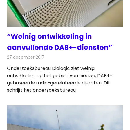
“Weinig ontwikkeling in
aanvullende DAB+-diensten”
27 december 2017
Redactie
Nieuws
,
Radionieuws
Onderzoeksbureau Dialogic ziet weinig
ontwikkeling op het gebied van nieuwe, DAB+-
gebaseerde radio-gerelateerde diensten. Dit
schrijft het onderzoeksbureau