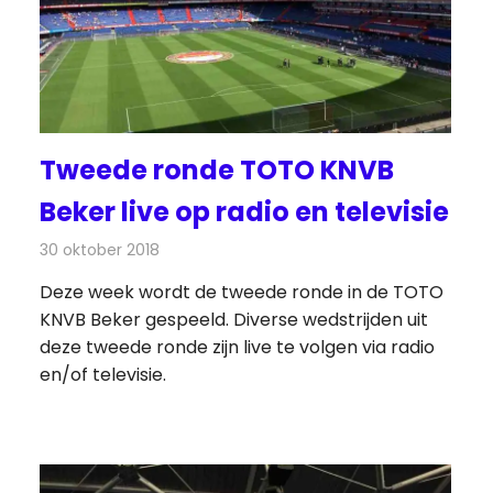
Tweede ronde TOTO KNVB
Beker live op radio en televisie
30 oktober 2018
Redactie
Televisienieuws
Deze week wordt de tweede ronde in de TOTO
KNVB Beker gespeeld. Diverse wedstrijden uit
deze tweede ronde zijn live te volgen via radio
en/of televisie.