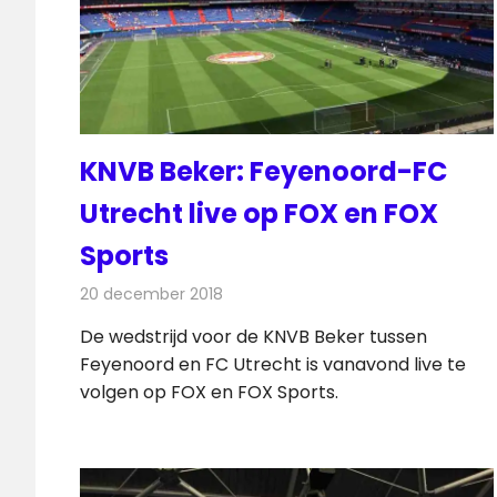
KNVB Beker: Feyenoord-FC
Utrecht live op FOX en FOX
Sports
20 december 2018
Redactie
Televisienieuws
De wedstrijd voor de KNVB Beker tussen
Feyenoord en FC Utrecht is vanavond live te
volgen op FOX en FOX Sports.