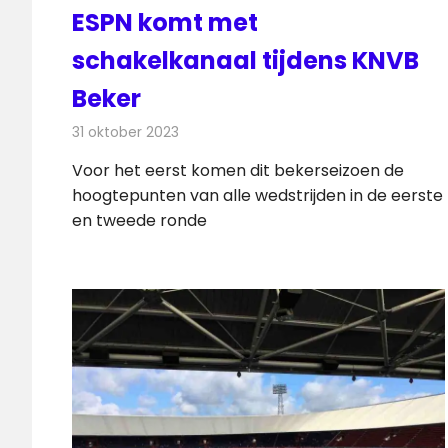
ESPN komt met
schakelkanaal tijdens KNVB
Beker
31 oktober 2023
Redactie
Televisienieuws
Voor het eerst komen dit bekerseizoen de
hoogtepunten van alle wedstrijden in de eerste
en tweede ronde