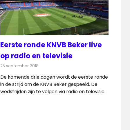
Eerste ronde KNVB Beker live
op radio en televisie
25 september 2018
Redactie
Televisienieuws
De komende drie dagen wordt de eerste ronde
in de strijd om de KNVB Beker gespeeld. De
wedstrijden zijn te volgen via radio en televisie.