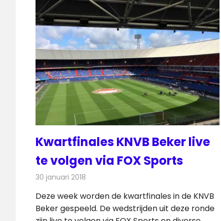
Kwartfinales KNVB Beker live
te volgen via FOX Sports
30 januari 2018
Redactie
Televisienieuws
Deze week worden de kwartfinales in de KNVB
Beker gespeeld. De wedstrijden uit deze ronde
zijn live te volgen via FOX Sports en diverse