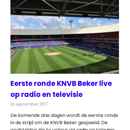
Eerste ronde KNVB Beker live
op radio en televisie
19 september 2017
Redactie
Nieuws
,
Televisienieuws
De komende drie dagen wordt de eerste ronde
in de strijd om de KNVB Beker gespeeld. De
wedstrijden zijn te volgen via radio en televisie.