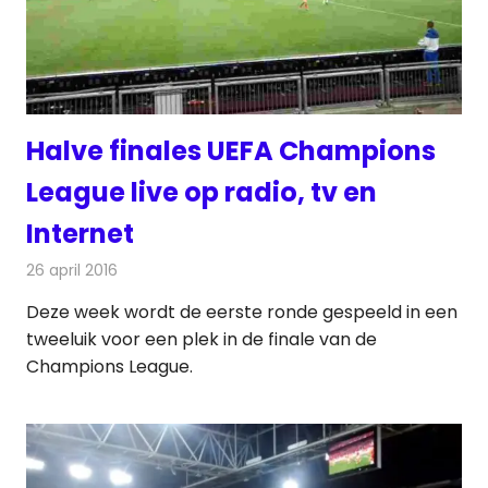
Halve finales UEFA Champions
League live op radio, tv en
Internet
26 april 2016
Redactie
Nieuws
,
Radionieuws
,
Televisienieuws
Deze week wordt de eerste ronde gespeeld in een
tweeluik voor een plek in de finale van de
Champions League.