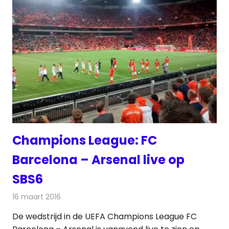
Champions League: FC
Barcelona – Arsenal live op
SBS6
16 maart 2016
Redactie
Nieuws
,
Radionieuws
,
Televisienieuws
De wedstrijd in de UEFA Champions League FC