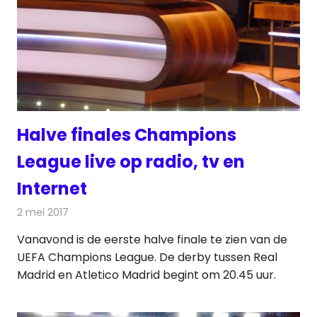
Halve finales Champions
League live op radio, tv en
Internet
2 mei 2017
Redactie
Nieuws
,
Radionieuws
,
Televisienieuws
Vanavond is de eerste halve finale te zien van de
UEFA Champions League. De derby tussen Real
Madrid en Atletico Madrid begint om 20.45 uur.