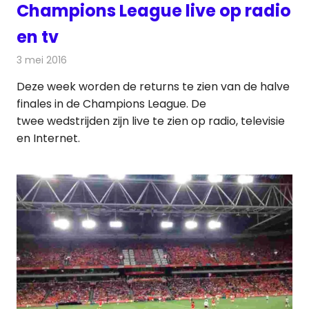
Champions League live op radio
en tv
3 mei 2016
Redactie
Nieuws
,
Radionieuws
,
Televisienieuws
Deze week worden de returns te zien van de halve
finales in de Champions League. De
twee wedstrijden zijn live te zien op radio, televisie
en Internet.