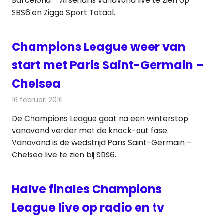
Barcelona – Arsenal is vanavond live te zien op
SBS6 en Ziggo Sport Totaal.
Champions League weer van
start met Paris Saint-Germain –
Chelsea
16 februari 2016
Redactie
Nieuws
,
Radionieuws
,
Televisienieuws
De Champions League gaat na een winterstop
vanavond verder met de knock-out fase.
Vanavond is de wedstrijd Paris Saint-Germain –
Chelsea live te zien bij SBS6.
Halve finales Champions
League live op radio en tv