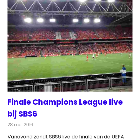
Finale Champions League live
bij SBS6
28 mei 2016
Redactie
Nieuws
,
Televisienieuws
Vanavond zendt SBS6 live de finale van de UEFA