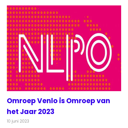
Omroep Venlo is Omroep van
het Jaar 2023
10 juni 2023
Redactie
Radionieuws