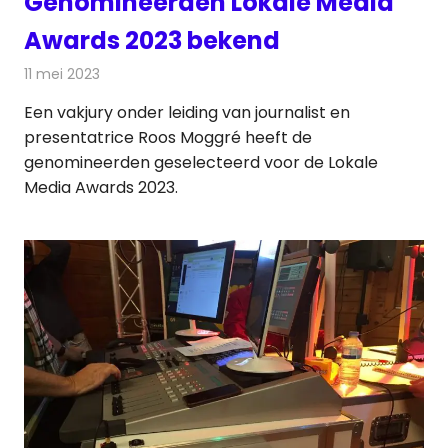
Genomineerden Lokale Media
Awards 2023 bekend
11 mei 2023
Redactie
Radionieuws
Een vakjury onder leiding van journalist en
presentatrice Roos Moggré heeft de
genomineerden geselecteerd voor de Lokale
Media Awards 2023.