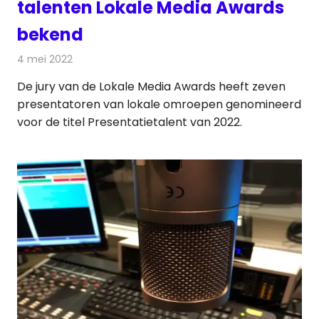
talenten Lokale Media Awards
bekend
4 mei 2022
Redactie
Radionieuws
De jury van de Lokale Media Awards heeft zeven
presentatoren van lokale omroepen genomineerd
voor de titel Presentatietalent van 2022.