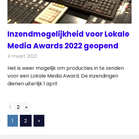
Inzendmogelijkheid voor Lokale
Media Awards 2022 geopend
4 maart 2022
Redactie
Radionieuws
Het is weer mogelijk om producties in te zenden
voor een Lokale Media Award. De inzendingen
dienen uiterlijk 1 april
1
2
»
Berichten
Volgende
1
2
»
berichten
paginering