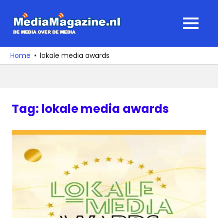
Ga
naar
MediaMagaz
MENU
de
De
inhoud
media
Home
lokale media awards
over
de
media
Tag:
lokale media awards