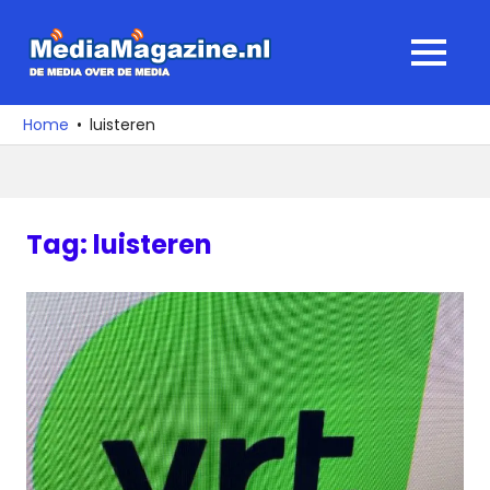
Ga
naar
MediaMagaz
MENU
de
De
inhoud
media
Home
luisteren
over
de
media
Tag:
luisteren