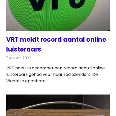
VRT meldt record aantal online
luisteraars
11 januari 2022
Redactie
Radionieuws
VRT heeft in december een record aantal online
luisteraars gehad voor haar radiozenders. De
Vlaamse openbare