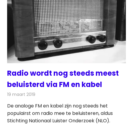
Radio wordt nog steeds meest
beluisterd via FM en kabel
19 maart 2019
Redactie
Radionieuws
De analoge FM en kabel zijn nog steeds het
populairst om radio mee te beluisteren, aldus
Stichting Nationaal Luister Onderzoek (NLO).