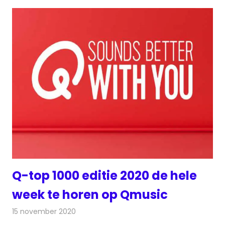
Q-top 1000 editie 2020 de hele
week te horen op Qmusic
15 november 2020
Redactie
Radionieuws