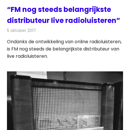
“FM nog steeds belangrijkste
distributeur live radioluisteren”
5 oktober 2017
Redactie
Nieuws
,
Radionieuws
Ondanks de ontwikkeling van online radioluisteren,
is FM nog steeds de belangrijkste distributeur van
live radioluisteren.