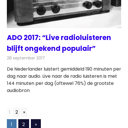
ADO 2017: “Live radioluisteren
blijft ongekend populair”
28 september 2017
Redactie
Nieuws
,
Radionieuws
De Nederlander luistert gemiddeld 190 minuten per
dag naar audio. Live naar de radio luisteren is met
144 minuten per dag (oftewel 76%) de grootste
audiobron
1
2
»
Berichten
Volgende
1
2
»