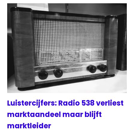
Luistercijfers: Radio 538 verliest
marktaandeel maar blijft
marktleider