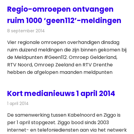
Regio-omroepen ontvangen
ruim 1000 ‘geen112’-meldingen
8 september 2014
Redactie
Radionieuws
Vier regionale omroepen overhandigen dinsdag
ruim duizend meldingen die zijn binnen gekomen bij
de Meldpunten #Geen112. Omroep Gelderland,
RTV Noord, Omroep Zeeland en RTV Drenthe
hebben de afgelopen maanden meldpunten
Kort medianieuws 1 april 2014
1 april 2014
Redactie
Andere media over de media
De samenwerking tussen Kabelnoord en Ziggo is
per 1 april stopgezet. Ziggo bood sinds 2003
internet- en telefoniediensten aan via het netwerk