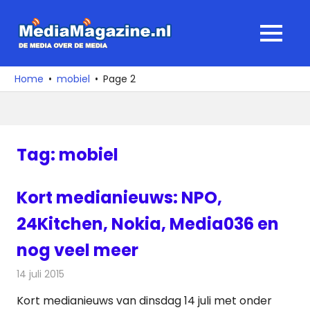
Ga
naar
MediaMagaz
MENU
de
De
inhoud
media
Home
mobiel
Page 2
over
de
media
Tag:
mobiel
Kort medianieuws: NPO,
24Kitchen, Nokia, Media036 en
nog veel meer
14 juli 2015
Redactie
Andere media over de media
,
Nieuws
Kort medianieuws van dinsdag 14 juli met onder