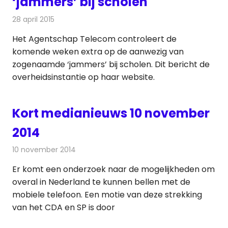
‘jammers’ bij scholen
28 april 2015
Redactie
Telecom
Het Agentschap Telecom controleert de
komende weken extra op de aanwezig van
zogenaamde ‘jammers’ bij scholen. Dit bericht de
overheidsinstantie op haar website.
Kort medianieuws 10 november
2014
10 november 2014
Redactie
Andere media over de media
Er komt een onderzoek naar de mogelijkheden om
overal in Nederland te kunnen bellen met de
mobiele telefoon. Een motie van deze strekking
van het CDA en SP is door