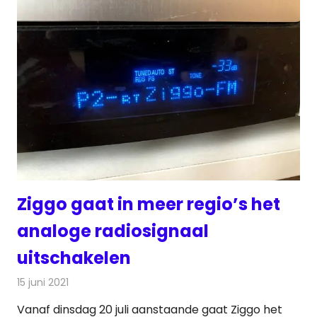
Ziggo gaat in meer regio’s het
analoge radiosignaal
uitschakelen
15 juni 2021
Redactie
Radionieuws
Vanaf dinsdag 20 juli aanstaande gaat Ziggo het