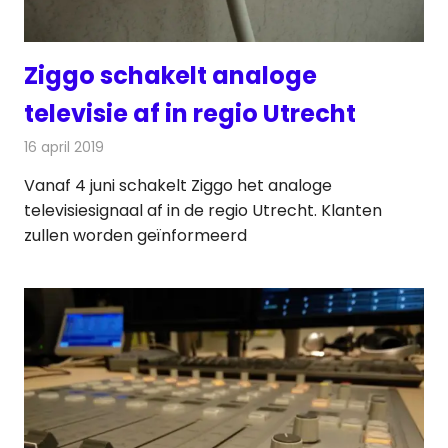
Ziggo schakelt analoge
televisie af in regio Utrecht
16 april 2019
Redactie
Televisienieuws
Vanaf 4 juni schakelt Ziggo het analoge
televisiesignaal af in de regio Utrecht. Klanten
zullen worden geïnformeerd