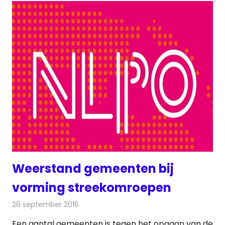
Weerstand gemeenten bij
vorming streekomroepen
26 september 2016
Redactie
Nieuws
,
Radionieuws
,
Televisienieuws
Een aantal gemeenten is tegen het opgaan van de