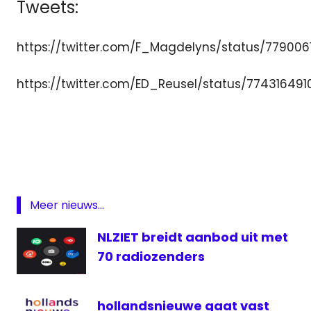
Tweets:
https://twitter.com/F_Magdelyns/status/77900
https://twitter.com/ED_Reusel/status/77431649
ezine
lokale
omroep
Nieuwegein
NLPO
Meer nieuws...
OLON
NLZIET breidt aanbod uit met
Radio
70 radiozenders
streekomroep
televisie
hollandsnieuwe gaat vast