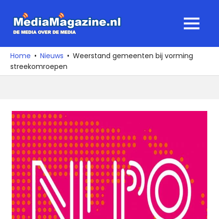
Ga
naar
MediaMagaz
MENU
de
De
inhoud
media
Home
Nieuws
Weerstand gemeenten bij vorming
over
streekomroepen
de
media