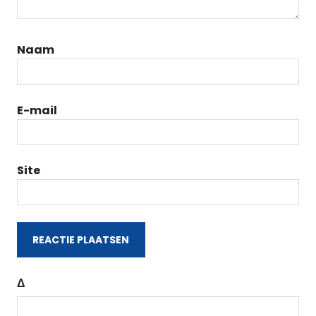
Naam
E-mail
Site
Δ