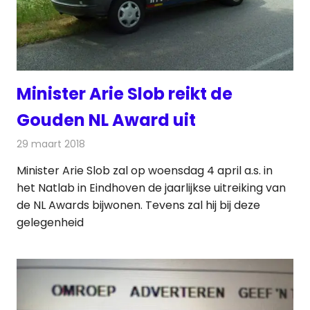
Minister Arie Slob reikt de
Gouden NL Award uit
29 maart 2018
Redactie
Nieuws
,
Radionieuws
Minister Arie Slob zal op woensdag 4 april a.s. in
het Natlab in Eindhoven de jaarlijkse uitreiking van
de NL Awards bijwonen. Tevens zal hij bij deze
gelegenheid