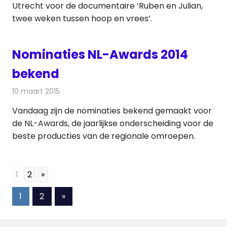
Utrecht voor de documentaire ‘Ruben en Julian,
twee weken tussen hoop en vrees’.
Nominaties NL-Awards 2014
bekend
10 maart 2015
Redactie
Televisienieuws
Vandaag zijn de nominaties bekend gemaakt voor
de NL-Awards, de jaarlijkse onderscheiding voor de
beste producties van de regionale omroepen.
1
2
»
Berichten
Volgende
1
2
»
berichten
paginering