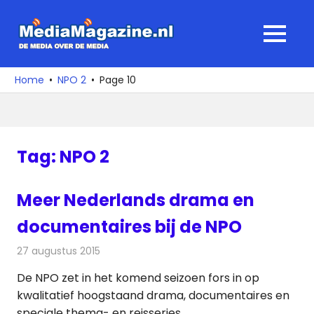
Ga
naar
MediaMagaz
MENU
de
De
inhoud
media
Home
NPO 2
Page 10
over
de
media
Tag:
NPO 2
Meer Nederlands drama en
documentaires bij de NPO
27 augustus 2015
Redactie
Nieuws
,
Televisienieuws
De NPO zet in het komend seizoen fors in op
kwalitatief hoogstaand drama, documentaires en
speciale thema- en reisseries