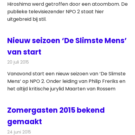
Hiroshima werd getroffen door een atoombom. De
publieke televisiezender NPO 2 staat hier
uitgebreid bij stil.
Nieuw seizoen ‘De Slimste Mens’
van start
20 juli 2015
Redactie
Nieuws
,
Televisienieuws
Vanavond start een nieuw seizoen van ‘De Slimste
Mens’ op NPO 2. Onder leiding van Philip Freriks en
het altijd kritische jurylid Maarten van Rossem
Zomergasten 2015 bekend
gemaakt
24 juni 2015
Redactie
Nieuws
,
Televisienieuws