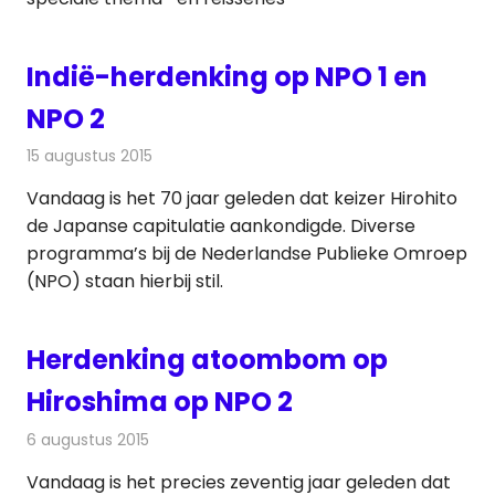
Indië-herdenking op NPO 1 en
NPO 2
15 augustus 2015
Redactie
Nieuws
,
Televisienieuws
Vandaag is het 70 jaar geleden dat keizer Hirohito
de Japanse capitulatie aankondigde. Diverse
programma’s bij de Nederlandse Publieke Omroep
(NPO) staan hierbij stil.
Herdenking atoombom op
Hiroshima op NPO 2
6 augustus 2015
Redactie
Nieuws
,
Televisienieuws
Vandaag is het precies zeventig jaar geleden dat