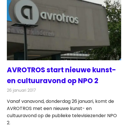
AVROTROS start nieuwe kunst-
en cultuuravond op NPO 2
26 januari 2017
Redactie
Nieuws
,
Televisienieuws
Vanaf vanavond, donderdag 26 januari, komt de
AVROTROS met een nieuwe kunst- en
cultuuravond op de publieke televisiezender NPO
2.