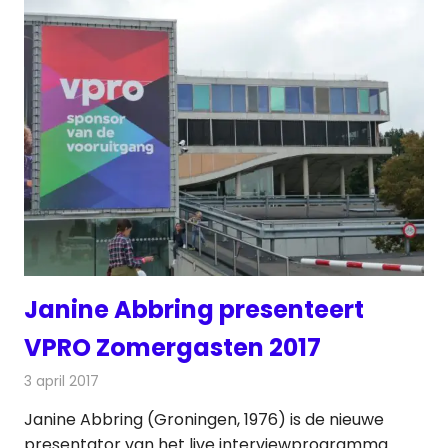
Janine Abbring presenteert
VPRO Zomergasten 2017
3 april 2017
Redactie
Nieuws
,
Televisienieuws
Janine Abbring (Groningen, 1976) is de nieuwe
presentator van het live interviewprogramma