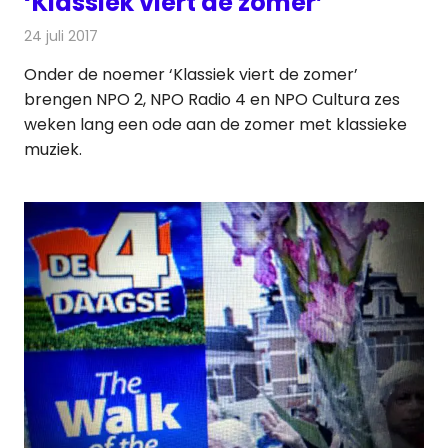
‘Klassiek viert de zomer’
24 juli 2017
Redactie
Nieuws
,
Radionieuws
,
Televisienieuws
Onder de noemer ‘Klassiek viert de zomer’
brengen NPO 2, NPO Radio 4 en NPO Cultura zes
weken lang een ode aan de zomer met klassieke
muziek.