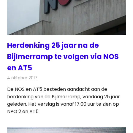
Herdenking 25 jaar na de
Bijlmerramp te volgen via NOS
en AT5
4 oktober 2017
Redactie
Nieuws
,
Televisienieuws
De NOS en AT5 besteden aandacht aan de
herdenking van de Bijlmerramp, vandaag 25 jaar
geleden. Het verslag is vanaf 17.00 uur te zien op
NPO 2 en AT5.