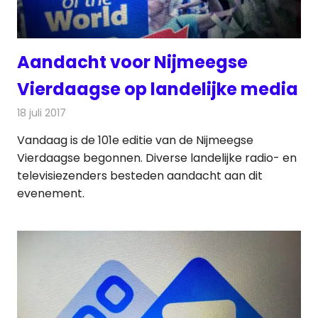
Aandacht voor Nijmeegse
Vierdaagse op landelijke media
18 juli 2017
Redactie
Radionieuws
,
Televisienieuws
Vandaag is de 101e editie van de Nijmeegse
Vierdaagse begonnen. Diverse landelijke radio- en
televisiezenders besteden aandacht aan dit
evenement.