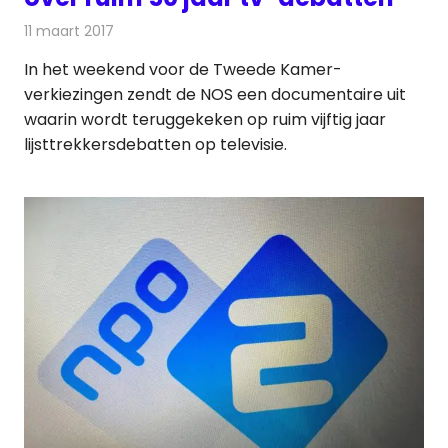
11 maart 2017
Redactie
Nieuws
,
Televisienieuws
In het weekend voor de Tweede Kamer-
verkiezingen zendt de NOS een documentaire uit
waarin wordt teruggekeken op ruim vijftig jaar
lijsttrekkersdebatten op televisie.