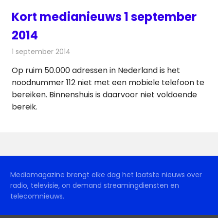
Kort medianieuws 1 september
2014
1 september 2014
Redactie
Andere media over de media
Op ruim 50.000 adressen in Nederland is het
noodnummer 112 niet met een mobiele telefoon te
bereiken. Binnenshuis is daarvoor niet voldoende
bereik.
Mediamagazine brengt elke dag het laatste nieuws over
radio, televisie, on demand streamingdiensten en
telecomnieuws.