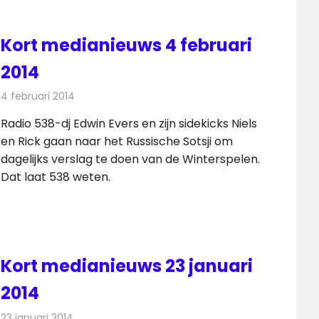
Kort medianieuws 4 februari
2014
4 februari 2014
Redactie
Andere media over de media
Radio 538-dj Edwin Evers en zijn sidekicks Niels
en Rick gaan naar het Russische Sotsji om
dagelijks verslag te doen van de Winterspelen.
Dat laat 538 weten.
Kort medianieuws 23 januari
2014
23 januari 2014
Redactie
Andere media over de media