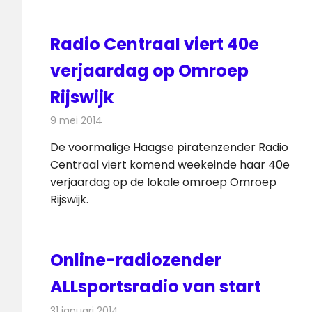
Radio Centraal viert 40e
verjaardag op Omroep
Rijswijk
9 mei 2014
Redactie
Radionieuws
De voormalige Haagse piratenzender Radio
Centraal viert komend weekeinde haar 40e
verjaardag op de lokale omroep Omroep
Rijswijk.
Online-radiozender
ALLsportsradio van start
31 januari 2014
Redactie
Radionieuws