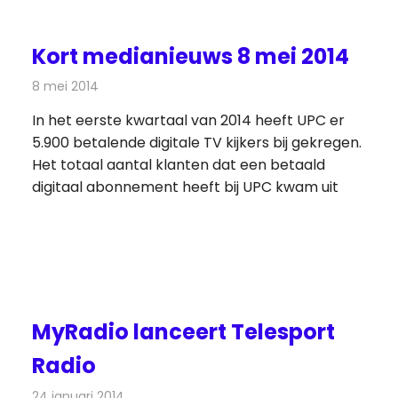
Kort medianieuws 8 mei 2014
8 mei 2014
Redactie
Andere media over de media
In het eerste kwartaal van 2014 heeft UPC er
5.900 betalende digitale TV kijkers bij gekregen.
Het totaal aantal klanten dat een betaald
digitaal abonnement heeft bij UPC kwam uit
MyRadio lanceert Telesport
Radio
24 januari 2014
Redactie
Radionieuws