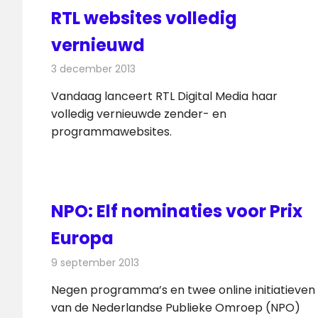
RTL websites volledig
vernieuwd
3 december 2013
Redactie
Internet
Vandaag lanceert RTL Digital Media haar
volledig vernieuwde zender- en
programmawebsites.
NPO: Elf nominaties voor Prix
Europa
9 september 2013
Redactie
Televisienieuws
Negen programma’s en twee online initiatieven
van de Nederlandse Publieke Omroep (NPO)