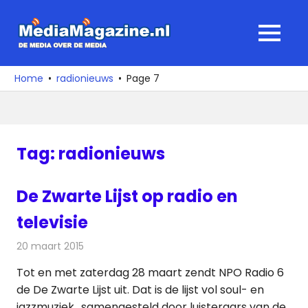
Ga
naar
MediaMagaz
MENU
de
De
inhoud
media
Home
radionieuws
Page 7
over
de
media
Tag:
radionieuws
De Zwarte Lijst op radio en
televisie
20 maart 2015
Redactie
Radionieuws
Tot en met zaterdag 28 maart zendt NPO Radio 6
de De Zwarte Lijst uit. Dat is de lijst vol soul- en
jazzmuziek., samengesteld door luisteraars van de