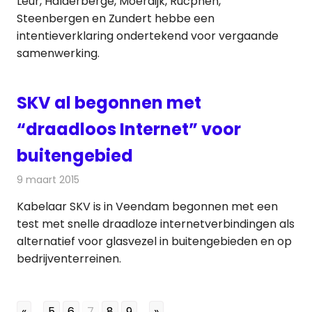
Leur, Halderberge, Moerdijk, Rucphen,
Steenbergen en Zundert hebbe een
intentieverklaring ondertekend voor vergaande
samenwerking.
SKV al begonnen met
“draadloos Internet” voor
buitengebied
9 maart 2015
Redactie
Internet
Kabelaar SKV is in Veendam begonnen met een
test met snelle draadloze internetverbindingen als
alternatief voor glasvezel in buitengebieden en op
bedrijventerreinen.
«
...
5
6
7
8
9
...
»