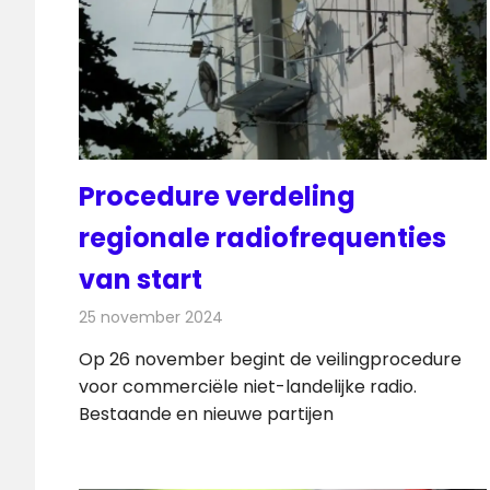
Procedure verdeling
regionale radiofrequenties
van start
25 november 2024
Redactie
Radionieuws
Op 26 november begint de veilingprocedure
voor commerciële niet-landelijke radio.
Bestaande en nieuwe partijen