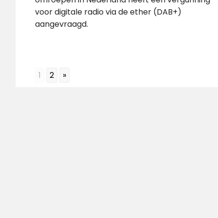
voor digitale radio via de ether (DAB+)
aangevraagd.
1
2
»