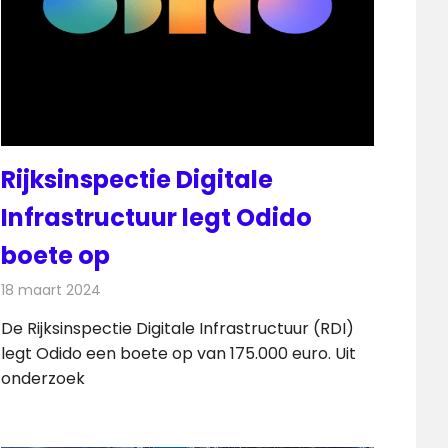
Rijksinspectie Digitale
Infrastructuur legt Odido
boete op
18 maart 2024
Redactie
Telecom
De Rijksinspectie Digitale Infrastructuur (RDI)
legt Odido een boete op van 175.000 euro. Uit
onderzoek