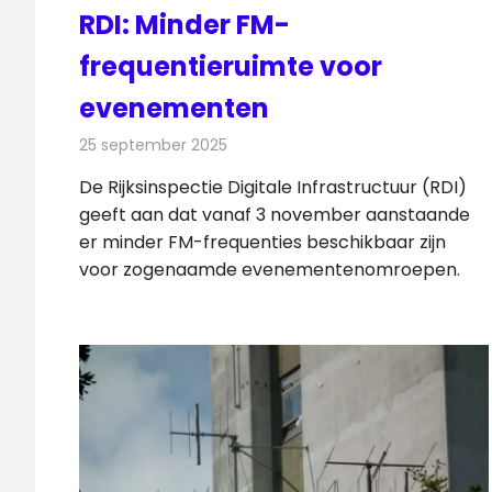
RDI: Minder FM-
frequentieruimte voor
evenementen
25 september 2025
Redactie
Radionieuws
De Rijksinspectie Digitale Infrastructuur (RDI)
geeft aan dat vanaf 3 november aanstaande
er minder FM-frequenties beschikbaar zijn
voor zogenaamde evenementenomroepen.