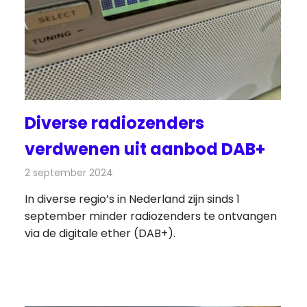
Diverse radiozenders
verdwenen uit aanbod DAB+
2 september 2024
Redactie
Radionieuws
In diverse regio’s in Nederland zijn sinds 1
september minder radiozenders te ontvangen
via de digitale ether (DAB+).