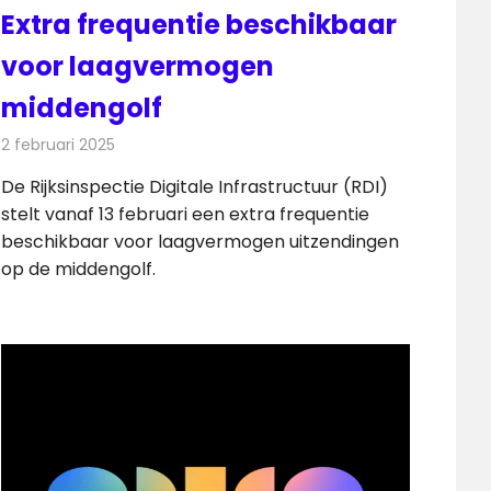
Extra frequentie beschikbaar
voor laagvermogen
middengolf
2 februari 2025
Redactie
Radionieuws
De Rijksinspectie Digitale Infrastructuur (RDI)
stelt vanaf 13 februari een extra frequentie
beschikbaar voor laagvermogen uitzendingen
op de middengolf.