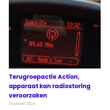
Terugroepactie Action,
apparaat kan radiostoring
veroorzaken
23 januari 2024
Redactie
Radionieuws