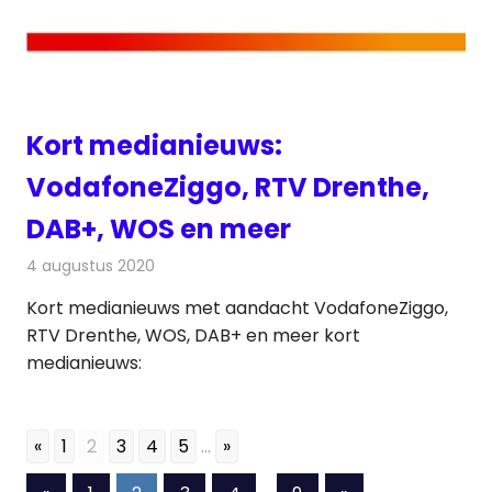
Kort medianieuws:
VodafoneZiggo, RTV Drenthe,
DAB+, WOS en meer
4 augustus 2020
Redactie
Andere media over de media
Kort medianieuws met aandacht VodafoneZiggo,
RTV Drenthe, WOS, DAB+ en meer kort
medianieuws:
«
1
2
3
4
5
...
»