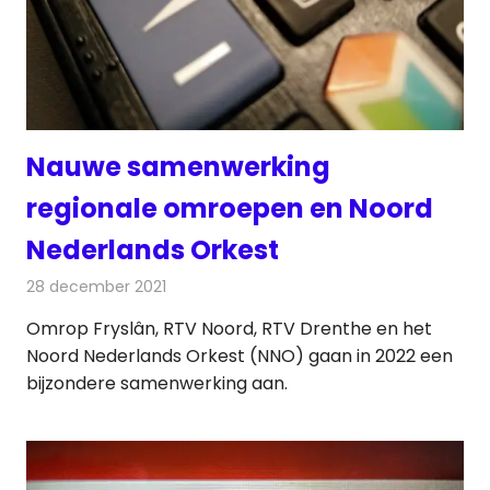
Nauwe samenwerking
regionale omroepen en Noord
Nederlands Orkest
28 december 2021
Redactie
Televisienieuws
Omrop Fryslân, RTV Noord, RTV Drenthe en het
Noord Nederlands Orkest (NNO) gaan in 2022 een
bijzondere samenwerking aan.