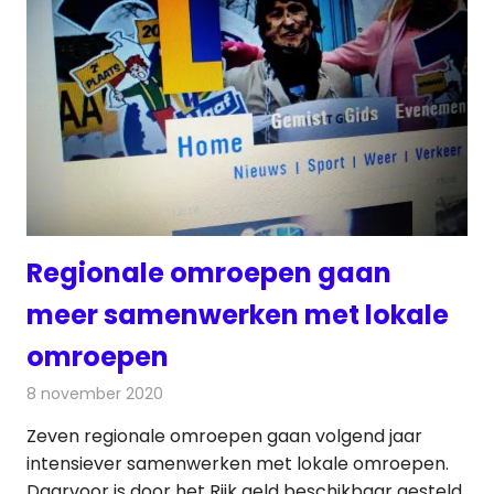
Regionale omroepen gaan
meer samenwerken met lokale
omroepen
8 november 2020
Redactie
Radionieuws
Zeven regionale omroepen gaan volgend jaar
intensiever samenwerken met lokale omroepen.
Daarvoor is door het Rijk geld beschikbaar gesteld.