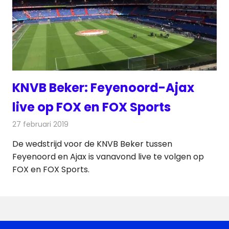
KNVB Beker: Feyenoord-Ajax
live op FOX en FOX Sports
27 februari 2019
Redactie
Televisienieuws
De wedstrijd voor de KNVB Beker tussen
Feyenoord en Ajax is vanavond live te volgen op
FOX en FOX Sports.