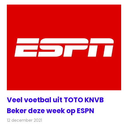
Veel voetbal uit TOTO KNVB
Beker deze week op ESPN
12 december 2021
Redactie
Televisienieuws