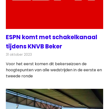
ESPN komt met schakelkanaal
tijdens KNVB Beker
31 oktober 2023
Redactie
Televisienieuws
Voor het eerst komen dit bekerseizoen de
hoogtepunten van alle wedstrijden in de eerste en
tweede ronde