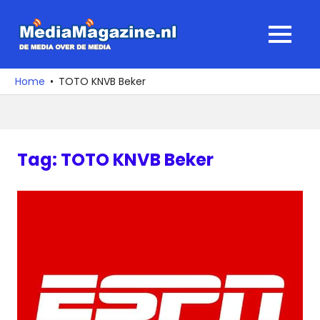
Ga
naar
MediaMagaz
MENU
de
De
inhoud
media
Home
TOTO KNVB Beker
over
de
media
Tag:
TOTO KNVB Beker