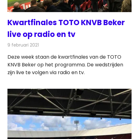
Kwartfinales TOTO KNVB Beker
live op radio en tv
9 februari 2021
Redactie
Televisienieuws
Deze week staan de kwartfinales van de TOTO
KNVB Beker op het programma. De wedstrijden
zijn live te volgen via radio en tv.