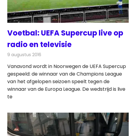
Voetbal: UEFA Supercup live op
radio en televisie
9 augustus 2016
Redactie
Nieuws
,
Radionieuws
,
Televisienieuws
Vanavond wordt in Noorwegen de UEFA Supercup
gespeeld: de winnaar van de Champions League
van het afgelopen seizoen speelt tegen de
winnaar van de Europa League. De wedstrijd is live
te