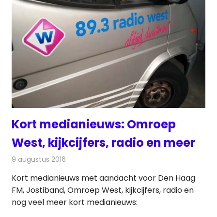
Kort medianieuws: Omroep
West, kijkcijfers, radio en meer
9 augustus 2016
Redactie
Nieuws
,
Radionieuws
Kort medianieuws met aandacht voor Den Haag
FM, Jostiband, Omroep West, kijkcijfers, radio en
nog veel meer kort medianieuws: