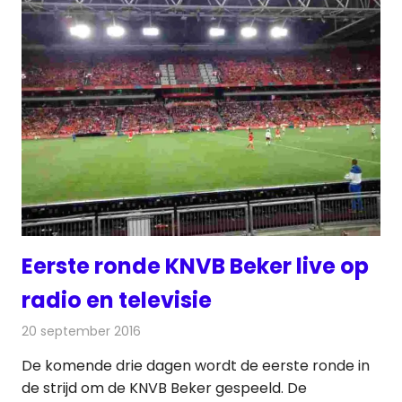
Eerste ronde KNVB Beker live op
radio en televisie
20 september 2016
Redactie
Nieuws
,
Radionieuws
,
Televisienieuws
De komende drie dagen wordt de eerste ronde in
de strijd om de KNVB Beker gespeeld. De