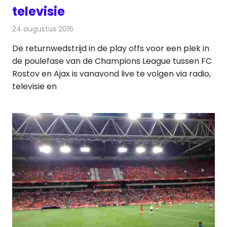
televisie
24 augustus 2016
Redactie
Internet
,
Nieuws
,
Radionieuws
,
Televisienieuws
De returnwedstrijd in de play offs voor een plek in
de poulefase van de Champions League tussen FC
Rostov en Ajax is vanavond live te volgen via radio,
televisie en