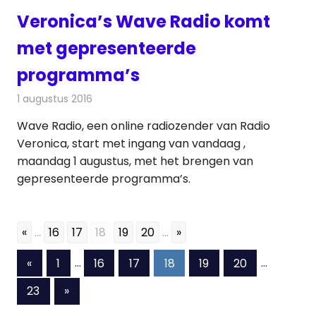
Veronica’s Wave Radio komt
met gepresenteerde
programma’s
1 augustus 2016
Redactie
Internet
,
Nieuws
,
Radionieuws
Wave Radio, een online radiozender van Radio
Veronica, start met ingang van vandaag ,
maandag 1 augustus, met het brengen van
gepresenteerde programma’s.
«
...
16
17
18
19
20
...
»
Berichten
Vorige
«
1
…
16
17
18
19
20
…
berichten
paginering
Volgende
23
»
berichten