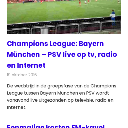
Champions League: Bayern
München – PSV live op tv, radio
en Internet
19 oktober 2016
Redactie
Nieuws
,
Radionieuws
,
Televisienieuws
De wedstrijd in de groepsfase van de Champions
League tussen Bayern München en PSV wordt
vanavond live uitgezonden op televisie, radio en
Internet.
Eenmalige kosten FM-kavel