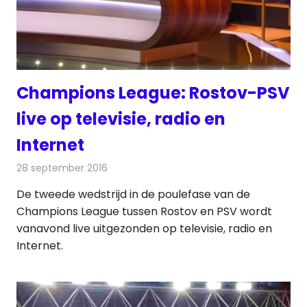
Champions League: Rostov-PSV
live op televisie, radio en
Internet
28 september 2016
Redactie
Nieuws
,
Radionieuws
,
Televisienieuws
De tweede wedstrijd in de poulefase van de
Champions League tussen Rostov en PSV wordt
vanavond live uitgezonden op televisie, radio en
Internet.