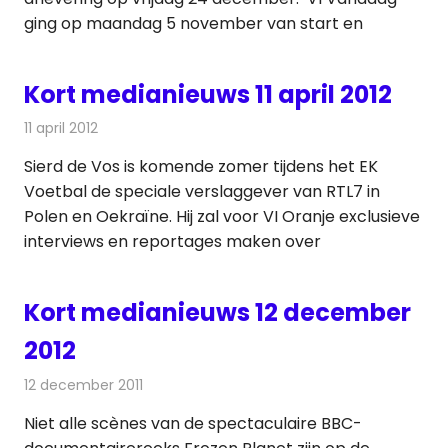
ging op maandag 5 november van start en
Kort medianieuws 11 april 2012
11 april 2012
Redactie
Andere media over de media
Sierd de Vos is komende zomer tijdens het EK
Voetbal de speciale verslaggever van RTL7 in
Polen en Oekraïne. Hij zal voor VI Oranje exclusieve
interviews en reportages maken over
Kort medianieuws 12 december
2012
12 december 2011
Redactie
Andere media over de media
Niet alle scènes van de spectaculaire BBC-