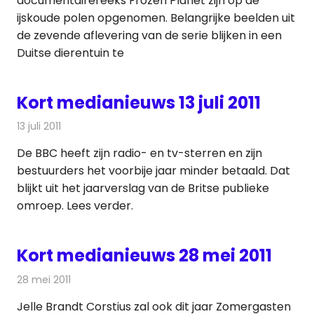
documentairereeks Frozen Planet zijn op de
ijskoude polen opgenomen. Belangrijke beelden uit
de zevende aflevering van de serie blijken in een
Duitse dierentuin te
Kort medianieuws 13 juli 2011
13 juli 2011
Redactie
Andere media over de media
De BBC heeft zijn radio- en tv-sterren en zijn
bestuurders het voorbije jaar minder betaald. Dat
blijkt uit het jaarverslag van de Britse publieke
omroep. Lees verder.
Kort medianieuws 28 mei 2011
28 mei 2011
Redactie
Andere media over de media
Jelle Brandt Corstius zal ook dit jaar Zomergasten