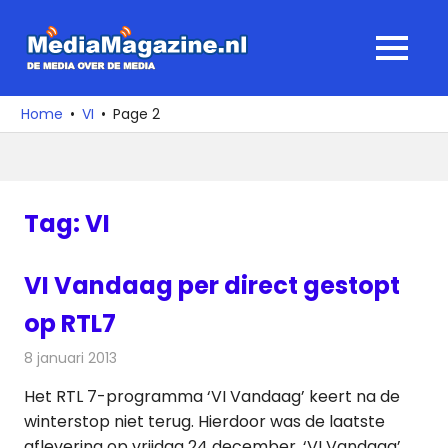
Ga
naar
MediaMagaz
MENU
de
De
inhoud
media
Home
VI
Page 2
over
de
media
Tag:
VI
VI Vandaag per direct gestopt
op RTL7
8 januari 2013
Redactie
Televisienieuws
Het RTL 7-programma ‘VI Vandaag’ keert na de
winterstop niet terug. Hierdoor was de laatste
aflevering op vrijdag 24 december. ‘VI Vandaag’