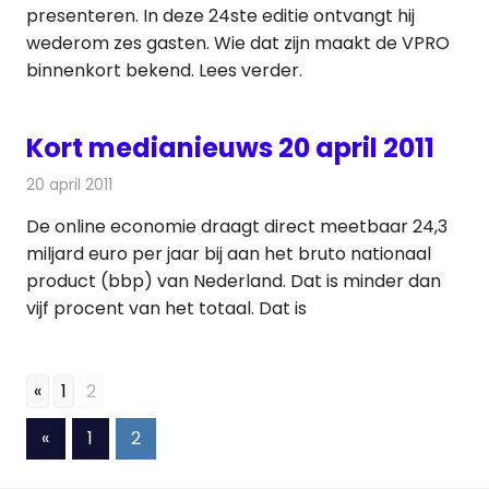
presenteren. In deze 24ste editie ontvangt hij
wederom zes gasten. Wie dat zijn maakt de VPRO
binnenkort bekend. Lees verder.
Kort medianieuws 20 april 2011
20 april 2011
Redactie
Andere media over de media
De online economie draagt direct meetbaar 24,3
miljard euro per jaar bij aan het bruto nationaal
product (bbp) van Nederland. Dat is minder dan
vijf procent van het totaal. Dat is
«
1
2
Berichten
Vorige
«
1
2
berichten
paginering