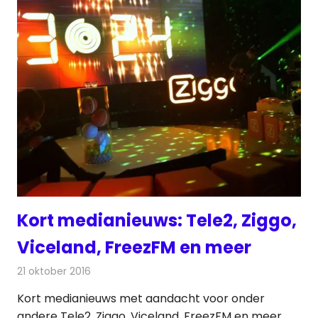
Kort medianieuws: Tele2, Ziggo,
Viceland, FreezFM en meer
21 oktober 2016
Redactie
Andere media over de media
,
Nieuws
Kort medianieuws met aandacht voor onder
andere Tele2, Ziggo, Viceland, FreezFM en meer