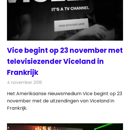
Vice begint op 23 november met
televisiezender Viceland in
Frankrijk
4 november 2016
Redactie
Nieuws
,
Televisienieuws
Het Amerikaanse nieuwsmedium Vice begint op 23
november met de uitzendingen van Viceland in
Frankrijk.