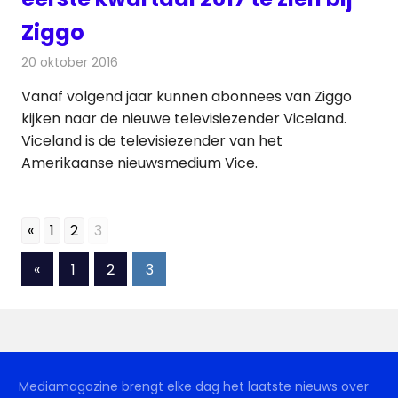
Ziggo
20 oktober 2016
Redactie
Nieuws
,
Televisienieuws
Vanaf volgend jaar kunnen abonnees van Ziggo
kijken naar de nieuwe televisiezender Viceland.
Viceland is de televisiezender van het
Amerikaanse nieuwsmedium Vice.
«
1
2
3
Berichten
Vorige
«
1
2
3
berichten
paginering
Mediamagazine brengt elke dag het laatste nieuws over