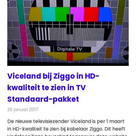
Viceland bij Ziggo in HD-
kwaliteit te zien in TV
Standaard-pakket
26 januari 2017
Redactie
Kabelzaken
,
Nieuws
,
Televisienieuws
De nieuwe televisiezender Viceland is per 1 maart
in HD-kwaliteit te zien bij kabelaar Ziggo. Dit heeft