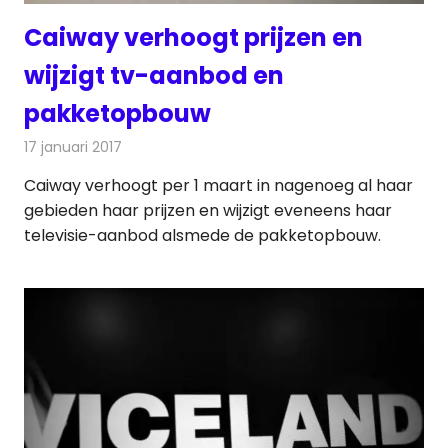
Caiway verhoogt prijzen en
wijzigt tv-aanbod en
pakketopbouw
17 januari 2017
Redactie
Kabelzaken
,
Nieuws
,
Televisienieuws
Caiway verhoogt per 1 maart in nagenoeg al haar
gebieden haar prijzen en wijzigt eveneens haar
televisie-aanbod alsmede de pakketopbouw.