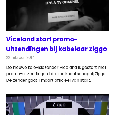
Viceland start promo-
uitzendingen bij kabelaar Ziggo
22 februari 2017
Redactie
Kabelzaken
,
Nieuws
,
Televisienieuws
De nieuwe televisiezender Viceland is gestart met
promo-uitzendingen bij kabelmaatschappij Ziggo.
De zender gaat 1 maart officieel van start.