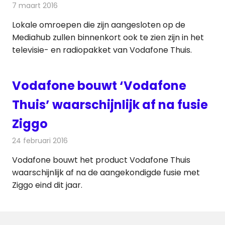
7 maart 2016
Redactie
Nieuws
,
Televisienieuws
Lokale omroepen die zijn aangesloten op de
Mediahub zullen binnenkort ook te zien zijn in het
televisie- en radiopakket van Vodafone Thuis.
Vodafone bouwt ‘Vodafone
Thuis’ waarschijnlijk af na fusie
Ziggo
24 februari 2016
Redactie
Telecom
,
Televisienieuws
Vodafone bouwt het product Vodafone Thuis
waarschijnlijk af na de aangekondigde fusie met
Ziggo eind dit jaar.