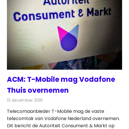
ACM: T-Mobile mag Vodafone
Thuis overnemen
13 december 2016
Redactie
Kabelzaken
,
Nieuws
,
Telecom
,
Televisienieuws
Telecomaanbieder T-Mobile mag de vaste
telecomtak van Vodafone Nederland overnemen.
Dit bericht de Autoriteit Consument & Markt op