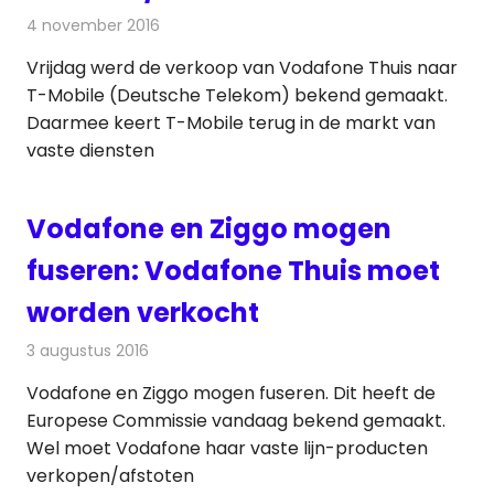
4 november 2016
Redactie
Nieuws
,
Telecom
,
Televisienieuws
Vrijdag werd de verkoop van Vodafone Thuis naar
T-Mobile (Deutsche Telekom) bekend gemaakt.
Daarmee keert T-Mobile terug in de markt van
vaste diensten
Vodafone en Ziggo mogen
fuseren: Vodafone Thuis moet
worden verkocht
3 augustus 2016
Redactie
Kabelzaken
,
Nieuws
,
Televisienieuws
Vodafone en Ziggo mogen fuseren. Dit heeft de
Europese Commissie vandaag bekend gemaakt.
Wel moet Vodafone haar vaste lijn-producten
verkopen/afstoten