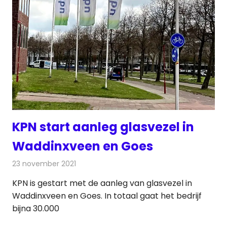
KPN start aanleg glasvezel in
Waddinxveen en Goes
23 november 2021
Redactie
Telecom
KPN is gestart met de aanleg van glasvezel in
Waddinxveen en Goes. In totaal gaat het bedrijf
bijna 30.000