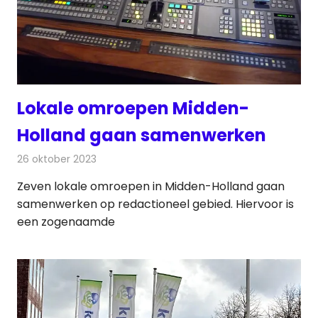
Lokale omroepen Midden-
Holland gaan samenwerken
26 oktober 2023
Redactie
Radionieuws
Zeven lokale omroepen in Midden-Holland gaan
samenwerken op redactioneel gebied. Hiervoor is
een zogenaamde