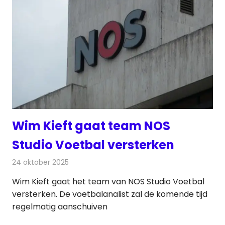
Wim Kieft gaat team NOS
Studio Voetbal versterken
24 oktober 2025
Redactie
Televisienieuws
Wim Kieft gaat het team van NOS Studio Voetbal
versterken. De voetbalanalist zal de komende tijd
regelmatig aanschuiven