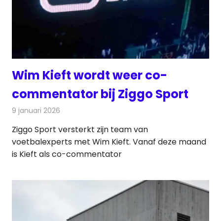
Wim Kieft wordt weer co-
commentator bij Ziggo Sport
9 januari 2026
Redactie
Televisienieuws
Ziggo Sport versterkt zijn team van
voetbalexperts met Wim Kieft. Vanaf deze maand
is Kieft als co-commentator