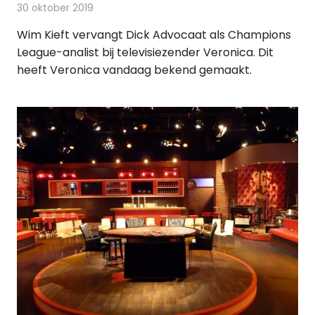
30 oktober 2019
Redactie
Televisienieuws
Wim Kieft vervangt Dick Advocaat als Champions
League-analist bij televisiezender Veronica. Dit
heeft Veronica vandaag bekend gemaakt.