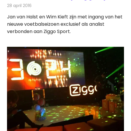
28 april 2016
Redactie
Nieuws
,
Televisienieuws
Jan van Halst en Wim Kieft zijn met ingang van het
nieuwe voetbalseizoen exclusief als analist
verbonden aan Ziggo Sport.