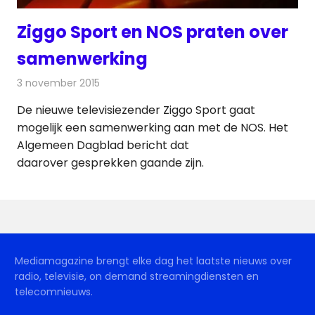
Ziggo Sport en NOS praten over
samenwerking
3 november 2015
Redactie
Nieuws
,
Televisienieuws
De nieuwe televisiezender Ziggo Sport gaat
mogelijk een samenwerking aan met de NOS. Het
Algemeen Dagblad bericht dat
daarover gesprekken gaande zijn.
Mediamagazine brengt elke dag het laatste nieuws over
radio, televisie, on demand streamingdiensten en
telecomnieuws.