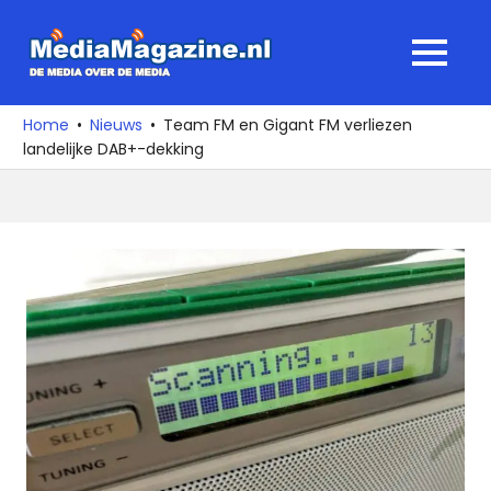
Ga
naar
MediaMagaz
MENU
de
De
inhoud
media
Home
Nieuws
Team FM en Gigant FM verliezen
over
landelijke DAB+-dekking
de
media