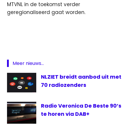
MTVNL in de toekomst verder
geregionaliseerd gaat worden.
DAB
digitale
ether
Gigant
FM
Meer nieuws...
MTVNL
NLZIET breidt aanbod uit met
Radio
70 radiozenders
Team
FM
Radio Veronica De Beste 90’s
te horen via DAB+