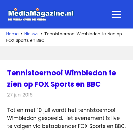
Ga
naar
MediaMagaz
MENU
de
De
inhoud
media
Home
Nieuws
Tennistoernooi Wimbledon te zien op
over
FOX Sports en BBC
de
media
Tennistoernooi Wimbledon te
zien op FOX Sports en BBC
27 juni 2016
Redactie
Nieuws
,
Radionieuws
,
Televisienieuws
Tot en met 10 juli wordt het tennistoernooi
Wimbledon gespeeld. Het evenement is live
te volgen via betaalzender FOX Sports en BBC.