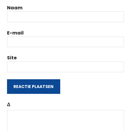
Naam
E-mail
Site
Δ