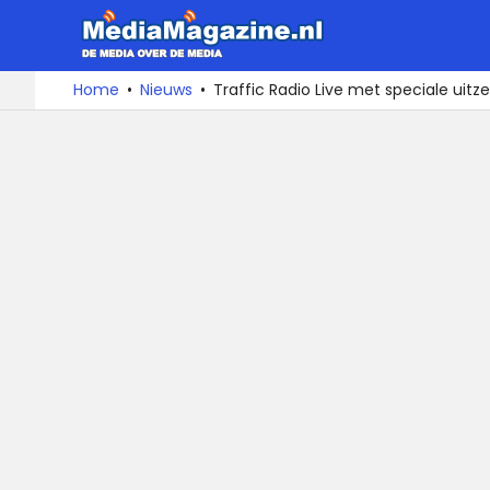
MediaMa
De
Ga
Home
Nieuws
Traffic Radio Live met speciale uitz
media
naar
over
de
de
inhoud
media