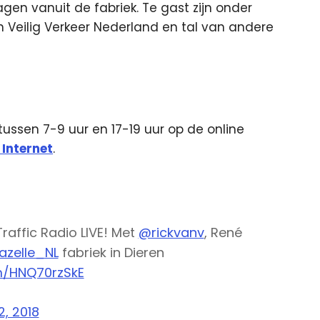
gen vanuit de fabriek. Te gast zijn onder
 Veilig Verkeer Nederland en tal van andere
 tussen 7-9 uur en 17-19 uur op de online
 Internet
.
raffic Radio LIVE! Met
@rickvanv
, René
zelle_NL
fabriek in Dieren
om/HNQ70rzSkE
12, 2018