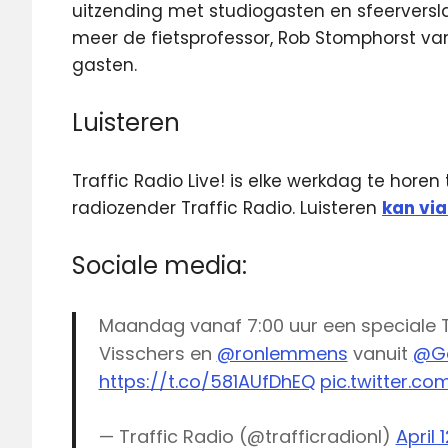
uitzending met studiogasten en sfeerversla
meer de fietsprofessor, Rob Stomphorst van
gasten.
Luisteren
Traffic Radio Live! is elke werkdag te horen
radiozender Traffic Radio. Luisteren
kan via
Sociale media:
Maandag vanaf 7:00 uur een speciale T
Visschers en
@ronlemmens
vanuit
@Ga
https://t.co/581AUfDhEQ
pic.twitter.c
— Traffic Radio (@trafficradionl)
April 