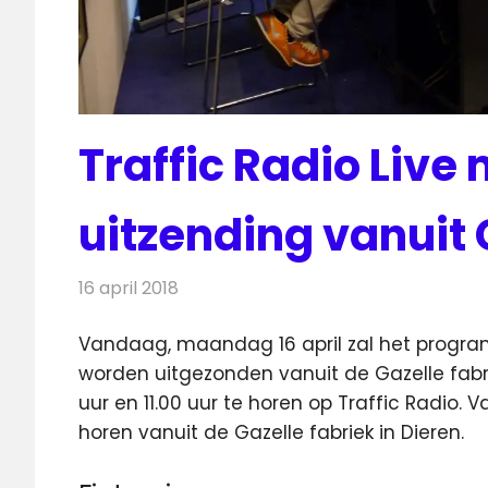
Traffic Radio Live
uitzending vanuit 
16 april 2018
Redactie
Nieuws
,
Radionieuws
Vandaag, maandag 16 april zal het programm
worden uitgezonden vanuit de Gazelle fabri
uur en 11.00 uur te horen op Traffic Radio. V
horen vanuit de Gazelle fabriek in Dieren.