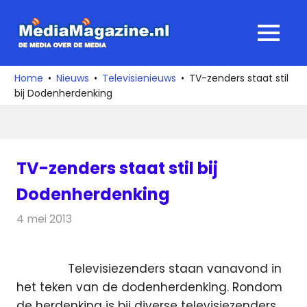
Ga
naar
MediaMagaz
MENU
de
De
inhoud
media
Home
Nieuws
Televisienieuws
TV-zenders staat stil
over
bij Dodenherdenking
de
media
TV-zenders staat stil bij
Dodenherdenking
4 mei 2013
Redactie
Televisienieuws
Televisiezenders staan vanavond in
het teken van de dodenherdenking. Rondom
de herdenking is bij diverse televisiezenders