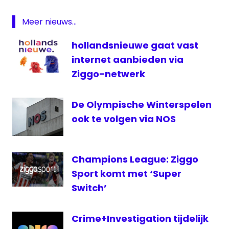
live
NOS
Meer nieuws...
rtl
hollandsnieuwe gaat vast
televisie
internet aanbieden via
Waalsdorpervlakte
Ziggo-netwerk
De Olympische Winterspelen
ook te volgen via NOS
Champions League: Ziggo
Sport komt met ‘Super
Switch’
Crime+Investigation tijdelijk