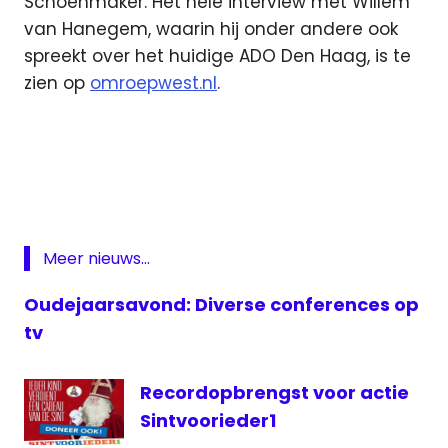
Schoenmaker. Het hele interview met Willem
van Hanegem, waarin hij onder andere ook
spreekt over het huidige ADO Den Haag, is te
zien op
omroepwest.nl
.
Featured
Hanegem
Omroep
West
Radio
Meer nieuws...
West
Oudejaarsavond: Diverse conferences op
TV
West
tv
West
Recordopbrengst voor actie
Sintvoorieder1