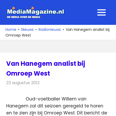
Ga
naar
MediaMagaz
MENU
de
De
inhoud
media
Home
Nieuws
Radionieuws
Van Hanegem analist bij
over
Omroep West
de
media
Van Hanegem analist bij
Omroep West
23 augustus 2012
Redactie
Radionieuws
Oud-voetballer Willem van
Hanegem zal dit seizoen geregeld te horen
en te zien zijn bij Omroep West. Dit bericht de