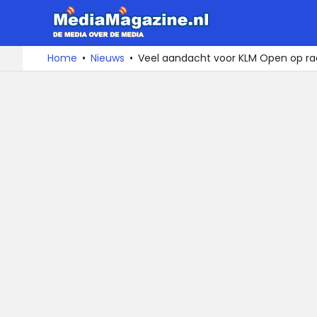
MediaMa
De
Ga
Home
Nieuws
Veel aandacht voor KLM Open op rad
media
naar
over
de
de
inhoud
media