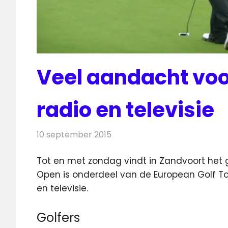
Veel aandacht vo
radio en televisie
10 september 2015
Redactie
Nieuws
,
Radionieuws
,
Televisi
Tot en met zondag vindt in Zandvoort het g
Open is onderdeel van de European Golf Tour
en televisie.
Golfers