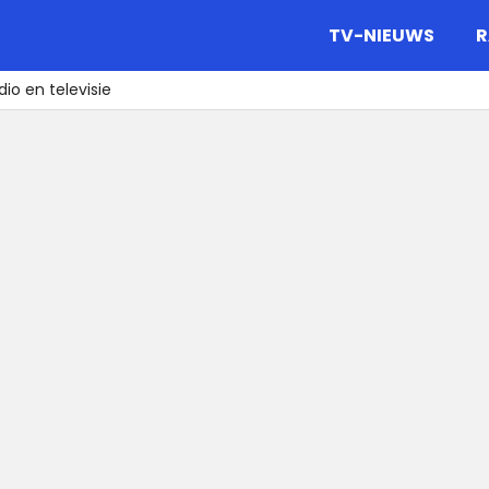
gazine.
TV-NIEUWS
R
io en televisie