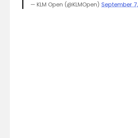
— KLM Open (@KLMOpen)
September 7,
golf
KLM
Open
KLM
Open
live
KLM
Open
Radio
NOS
NPO
1
Sport
1
Sport