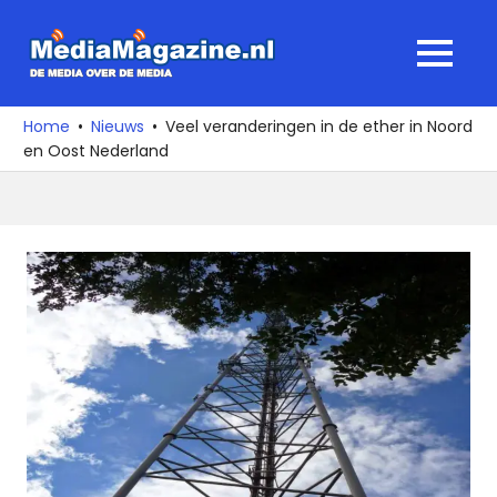
Ga
naar
MediaMagaz
MENU
de
De
inhoud
media
Home
Nieuws
Veel veranderingen in de ether in Noord
over
en Oost Nederland
de
media