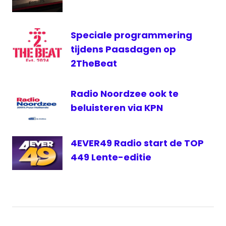
Radio
8FM
Speciale programmering
RadioNL
tijdens Paasdagen op
Waterstad
2TheBeat
FM
Radio Noordzee ook te
beluisteren via KPN
4EVER49 Radio start de TOP
449 Lente-editie