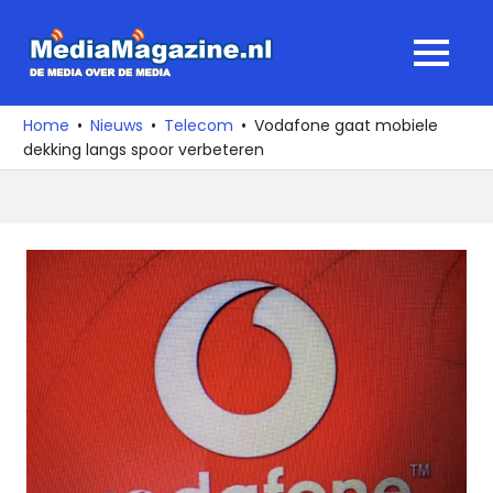
Ga
naar
MediaMagaz
MENU
de
De
inhoud
media
Home
Nieuws
Telecom
Vodafone gaat mobiele
over
dekking langs spoor verbeteren
de
media