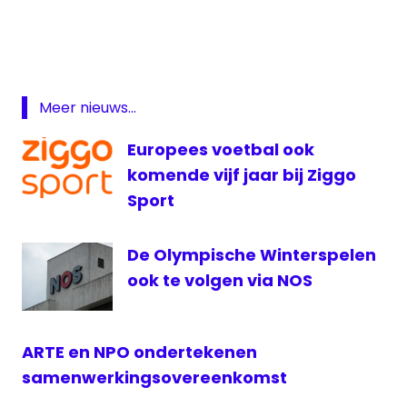
live
Oranje
livestream
Oranje
Meer nieuws...
livestream
voetbal
Europees voetbal ook
Nederland
komende vijf jaar bij Ziggo
NOS
Sport
NPO
De Olympische Winterspelen
NPO
1
ook te volgen via NOS
Oranje
live
ARTE en NPO ondertekenen
voetbal
samenwerkingsovereenkomst
WK