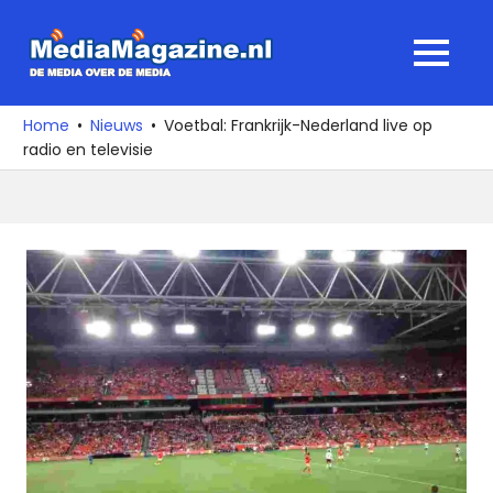
Ga
naar
MediaMagaz
MENU
de
De
inhoud
media
Home
Nieuws
Voetbal: Frankrijk-Nederland live op
over
radio en televisie
de
media