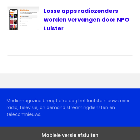
Losse apps radiozenders
worden vervangen door NPO
Luister
Mediamagazine brengt elke dag het laatste nieuws over
radio, televisie, on demand streamingdiensten en
telecomnieuws.
Mobiele versie afsluiten