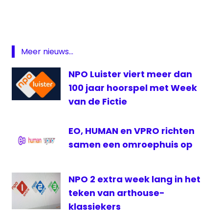
pic.twitter.com/5lRxXylcIo
fake
news
— Global Investigative Journalism
HUMAN
Network (@gijn)
July 8, 2017
journalistiek
Meer nieuws...
onderzoek
NPO Luister viert meer dan
Trees
100 jaar hoorspel met Week
VPRO
van de Fictie
EO, HUMAN en VPRO richten
samen een omroephuis op
NPO 2 extra week lang in het
teken van arthouse-
klassiekers