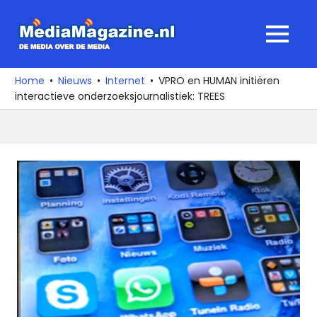
Ga
naar
MediaMagaz
MENU
de
De
inhoud
media
Home
Nieuws
Internet
VPRO en HUMAN initiëren
over
interactieve onderzoeksjournalistiek: TREES
de
media