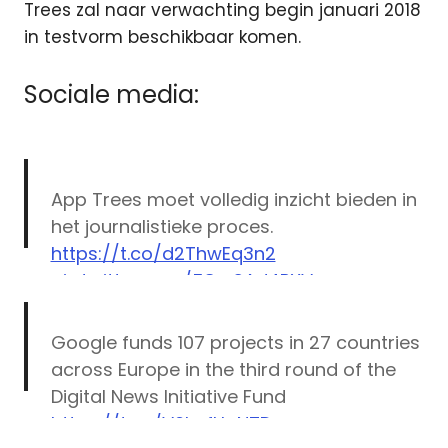
Trees zal naar verwachting begin januari 2018
in testvorm beschikbaar komen.
Sociale media:
App Trees moet volledig inzicht bieden in
het journalistieke proces.
https://t.co/d2ThwEq3n2
pic.twitter.com/58mSAd4PXV
— Stimuleringsfonds voor de Journalistiek
Google funds 107 projects in 27 countries
(@SVDJnieuws)
July 7, 2017
across Europe in the third round of the
Digital News Initiative Fund
https://t.co/V6hvfHgNTD
App