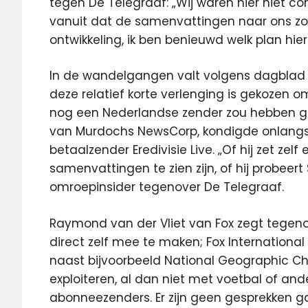
tegen De Telegraaf: „Wij waren hier niet co
vanuit dat de samenvattingen naar ons zo
ontwikkeling, ik ben benieuwd welk plan hier 
In de wandelgangen valt volgens dagblad D
deze relatief korte verlenging is gekozen
nog een Nederlandse zender zou hebben gez
van Murdochs NewsCorp, kondigde onlangs
betaalzender Eredivisie Live. „Of hij zet zel
samenvattingen te zien zijn, of hij probeer
omroepinsider tegenover De Telegraaf.
Raymond van der Vliet van Fox zegt tegenov
direct zelf mee te maken; Fox Internationa
naast bijvoorbeeld National Geographic C
exploiteren, al dan niet met voetbal of an
abonneezenders. Er zijn geen gesprekken ga