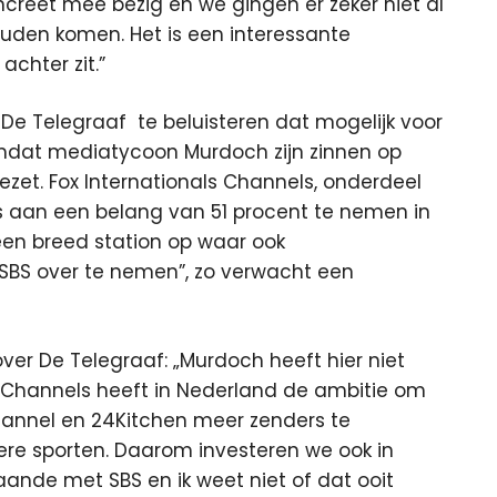
ncreet mee bezig en we gingen er zeker niet al
uden komen. Het is een interessante
achter zit.”
e Telegraaf te beluisteren dat mogelijk voor
 omdat mediatycoon Murdoch zijn zinnen op
et. Fox Internationals Channels, onderdeel
 aan een belang van 51 procent te nemen in
f een breed station op waar ook
t SBS over te nemen”, zo verwacht een
er De Telegraaf: „Murdoch heeft hier niet
l Channels heeft in Nederland de ambitie om
hannel en 24Kitchen meer zenders te
dere sporten. Daarom investeren we ook in
ande met SBS en ik weet niet of dat ooit