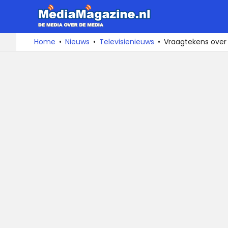
MediaMa
De
Ga
Home
Nieuws
Televisienieuws
Vraagtekens over
media
naar
over
de
de
inhoud
media